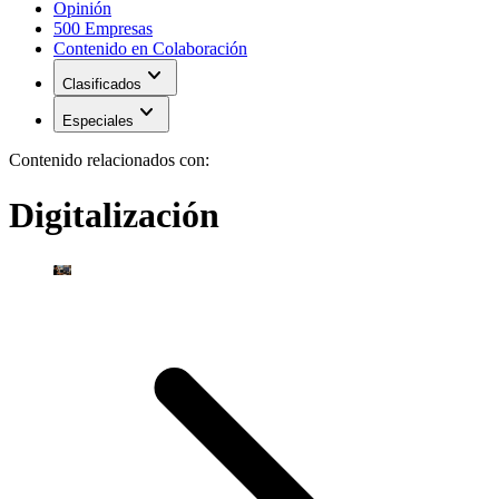
Opinión
500 Empresas
Contenido en Colaboración
expand_more
Clasificados
expand_more
Especiales
Contenido relacionados con:
Digitalización