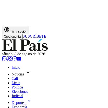
account_circle
Inicia sesión
SUSCRÍBETE
Crea cuenta
sábado, 8 de agosto de 2026
Inicio
expand_more
Noticias
Cali
Licita
Política
Elecciones
Judicial
expand_more
Deportes
Economía