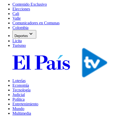
Contenido Exclusivo
Elecciones
Cali
Valle
Comunicadores en Comunas
Colombia
expand_more
Deportes
Licita
Turismo
Loterías
Economía
Tecnología
Judicial
Política
Entretenimiento
Mundo
Multimedia