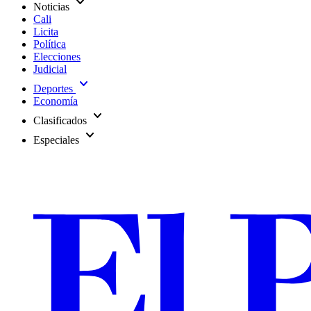
expand_more
Noticias
Cali
Licita
Política
Elecciones
Judicial
expand_more
Deportes
Economía
expand_more
Clasificados
expand_more
Especiales