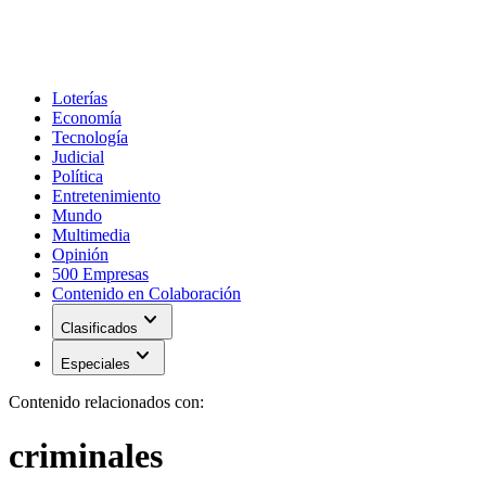
Loterías
Economía
Tecnología
Judicial
Política
Entretenimiento
Mundo
Multimedia
Opinión
500 Empresas
Contenido en Colaboración
expand_more
Clasificados
expand_more
Especiales
Contenido relacionados con:
criminales