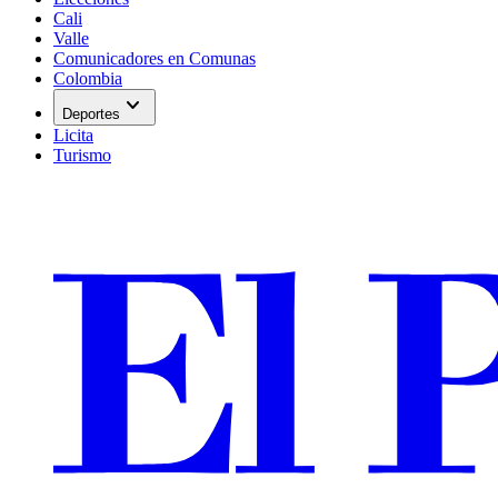
Cali
Valle
Comunicadores en Comunas
Colombia
expand_more
Deportes
Licita
Turismo