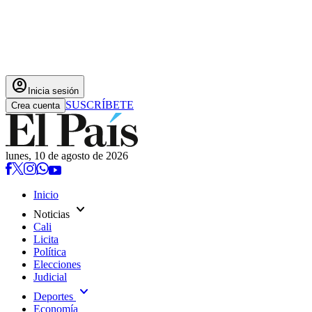
account_circle
Inicia sesión
SUSCRÍBETE
Crea cuenta
lunes, 10 de agosto de 2026
Inicio
expand_more
Noticias
Cali
Licita
Política
Elecciones
Judicial
expand_more
Deportes
Economía