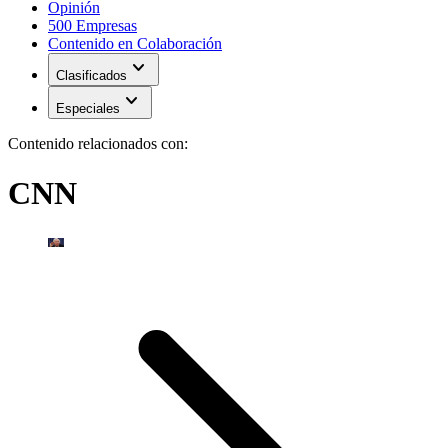
Opinión
500 Empresas
Contenido en Colaboración
expand_more
Clasificados
expand_more
Especiales
Contenido relacionados con:
CNN