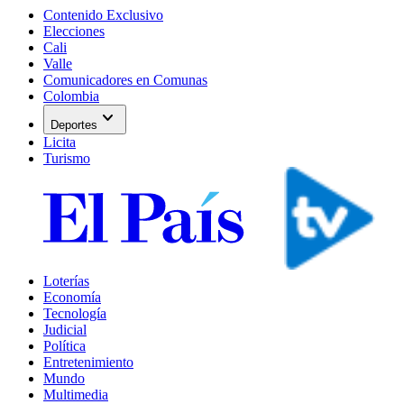
Contenido Exclusivo
Elecciones
Cali
Valle
Comunicadores en Comunas
Colombia
expand_more
Deportes
Licita
Turismo
Loterías
Economía
Tecnología
Judicial
Política
Entretenimiento
Mundo
Multimedia