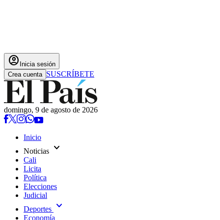
account_circle
Inicia sesión
SUSCRÍBETE
Crea cuenta
domingo, 9 de agosto de 2026
Inicio
expand_more
Noticias
Cali
Licita
Política
Elecciones
Judicial
expand_more
Deportes
Economía