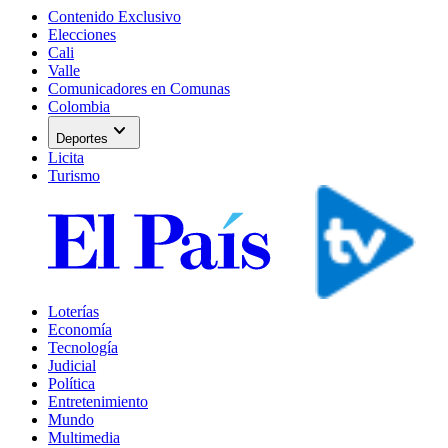
Contenido Exclusivo
Elecciones
Cali
Valle
Comunicadores en Comunas
Colombia
expand_more
Deportes
Licita
Turismo
Loterías
Economía
Tecnología
Judicial
Política
Entretenimiento
Mundo
Multimedia