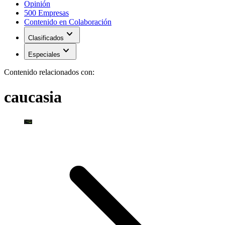
Opinión
500 Empresas
Contenido en Colaboración
expand_more
Clasificados
expand_more
Especiales
Contenido relacionados con:
caucasia