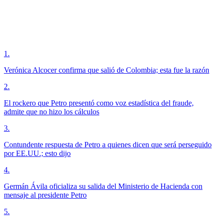
1
.
Verónica Alcocer confirma que salió de Colombia; esta fue la razón
2
.
El rockero que Petro presentó como voz estadística del fraude,
admite que no hizo los cálculos
3
.
Contundente respuesta de Petro a quienes dicen que será perseguido
por EE.UU.; esto dijo
4
.
Germán Ávila oficializa su salida del Ministerio de Hacienda con
mensaje al presidente Petro
5
.