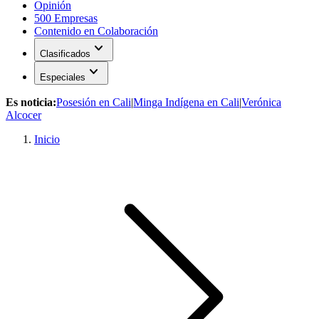
Opinión
500 Empresas
Contenido en Colaboración
expand_more
Clasificados
expand_more
Especiales
Es noticia:
Posesión en Cali
|
Minga Indígena en Cali
|
Verónica
Alcocer
Inicio