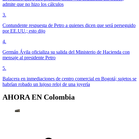
admite que no hizo los cálculos
3
.
Contundente respuesta de Petro a quienes dicen que será perseguido
por EE.UU.; esto dijo
4
.
Germán Ávila oficializa su salida del Ministerio de Hacienda con
mensaje al presidente Petro
5
.
Balacera en inmediaciones de centro comercial en Bogotá; sujetos se
habrían robado un lujoso reloj de una joyería
AHORA EN
Colombia