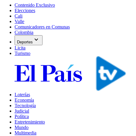
Contenido Exclusivo
Elecciones
Cali
Valle
Comunicadores en Comunas
Colombia
expand_more
Deportes
Licita
Turismo
Loterías
Economía
Tecnología
Judicial
Política
Entretenimiento
Mundo
Multimedia