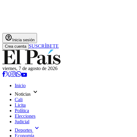
account_circle
Inicia sesión
SUSCRÍBETE
Crea cuenta
viernes, 7 de agosto de 2026
Inicio
expand_more
Noticias
Cali
Licita
Política
Elecciones
Judicial
expand_more
Deportes
Economía