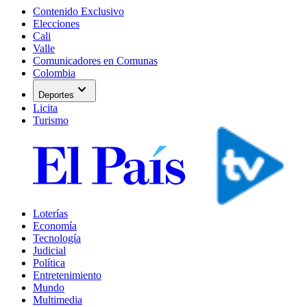
Contenido Exclusivo
Elecciones
Cali
Valle
Comunicadores en Comunas
Colombia
expand_more
Deportes
Licita
Turismo
Loterías
Economía
Tecnología
Judicial
Política
Entretenimiento
Mundo
Multimedia