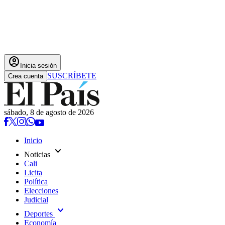
account_circle
Inicia sesión
SUSCRÍBETE
Crea cuenta
sábado, 8 de agosto de 2026
Inicio
expand_more
Noticias
Cali
Licita
Política
Elecciones
Judicial
expand_more
Deportes
Economía