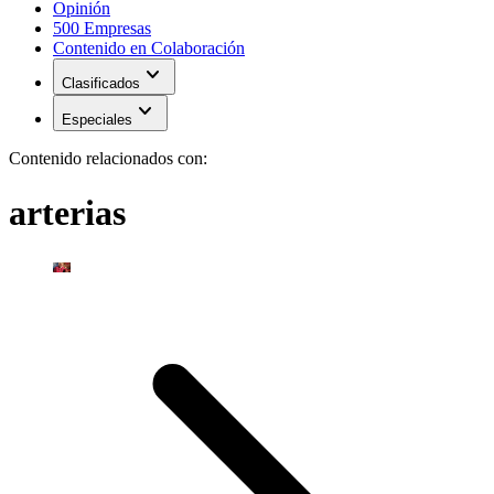
Opinión
500 Empresas
Contenido en Colaboración
expand_more
Clasificados
expand_more
Especiales
Contenido relacionados con:
arterias