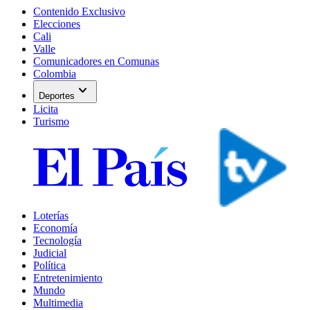
Contenido Exclusivo
Elecciones
Cali
Valle
Comunicadores en Comunas
Colombia
expand_more
Deportes
Licita
Turismo
Loterías
Economía
Tecnología
Judicial
Política
Entretenimiento
Mundo
Multimedia