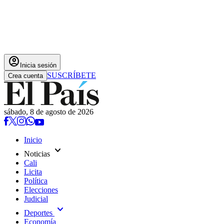
account_circle
Inicia sesión
SUSCRÍBETE
Crea cuenta
sábado, 8 de agosto de 2026
Inicio
expand_more
Noticias
Cali
Licita
Política
Elecciones
Judicial
expand_more
Deportes
Economía