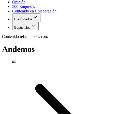
Opinión
500 Empresas
Contenido en Colaboración
expand_more
Clasificados
expand_more
Especiales
Contenido relacionados con:
Andemos