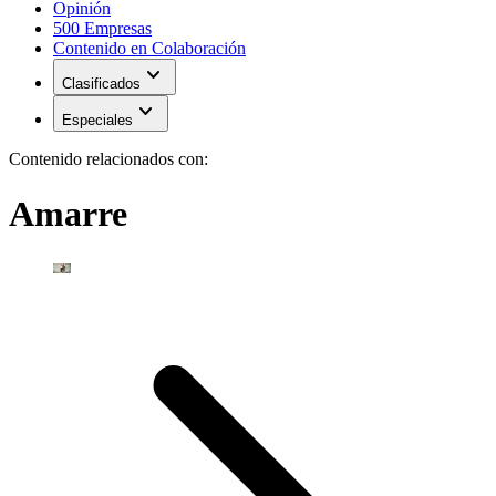
Opinión
500 Empresas
Contenido en Colaboración
expand_more
Clasificados
expand_more
Especiales
Contenido relacionados con:
Amarre