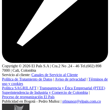
Copyright ©
2026
El País S.A | Cra.2 No .24 - 46 Tel.(602) 898
7000 | Cali, Colombia
Servicio al cliente:
Canales de Servicio al Cliente
Política de Tratamiento de Datos
|
Aviso de privacidad
|
Términos de
uso y cookies
Política SAGRILAFT
|
Transparencia y Ética Empresarial (PTEE)
Superintendencia de Industria y Comercio de Colombia
|
Proceso de reorganización El País
Publicidad en Bogotá - Pedro Muñoz |
pfmunoz@elpais.com.co