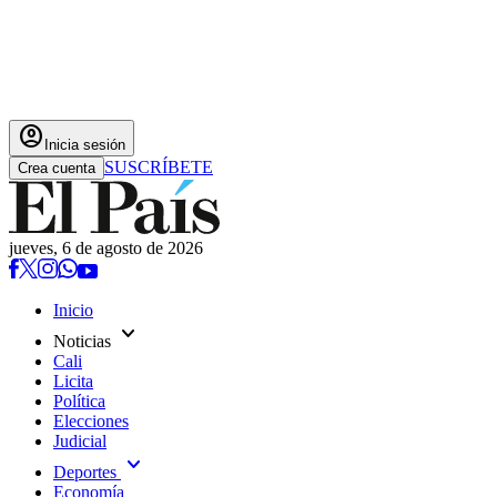
account_circle
Inicia sesión
SUSCRÍBETE
Crea cuenta
jueves, 6 de agosto de 2026
Inicio
expand_more
Noticias
Cali
Licita
Política
Elecciones
Judicial
expand_more
Deportes
Economía