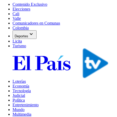
Contenido Exclusivo
Elecciones
Cali
Valle
Comunicadores en Comunas
Colombia
expand_more
Deportes
Licita
Turismo
Loterías
Economía
Tecnología
Judicial
Política
Entretenimiento
Mundo
Multimedia