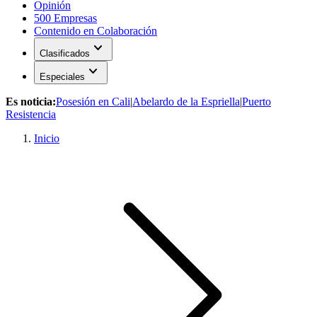
Opinión
500 Empresas
Contenido en Colaboración
expand_more
Clasificados
expand_more
Especiales
Es noticia:
Posesión en Cali
|
Abelardo de la Espriella
|
Puerto
Resistencia
Inicio