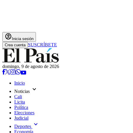
account_circle
Inicia sesión
SUSCRÍBETE
Crea cuenta
domingo, 9 de agosto de 2026
Inicio
expand_more
Noticias
Cali
Licita
Política
Elecciones
Judicial
expand_more
Deportes
Economía