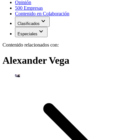
Opinión
500 Empresas
Contenido en Colaboración
expand_more
Clasificados
expand_more
Especiales
Contenido relacionados con:
Alexander Vega