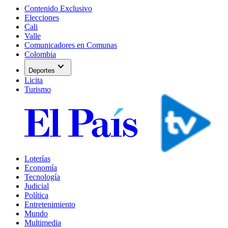
Contenido Exclusivo
Elecciones
Cali
Valle
Comunicadores en Comunas
Colombia
expand_more
Deportes
Licita
Turismo
Loterías
Economía
Tecnología
Judicial
Política
Entretenimiento
Mundo
Multimedia