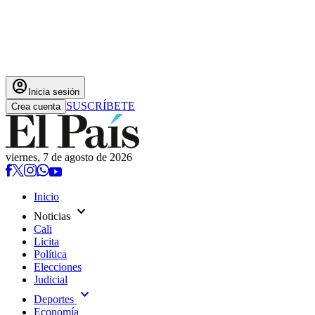
account_circle
Inicia sesión
SUSCRÍBETE
Crea cuenta
viernes, 7 de agosto de 2026
Inicio
expand_more
Noticias
Cali
Licita
Política
Elecciones
Judicial
expand_more
Deportes
Economía