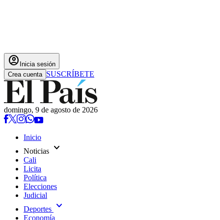
account_circle
Inicia sesión
SUSCRÍBETE
Crea cuenta
domingo, 9 de agosto de 2026
Inicio
expand_more
Noticias
Cali
Licita
Política
Elecciones
Judicial
expand_more
Deportes
Economía