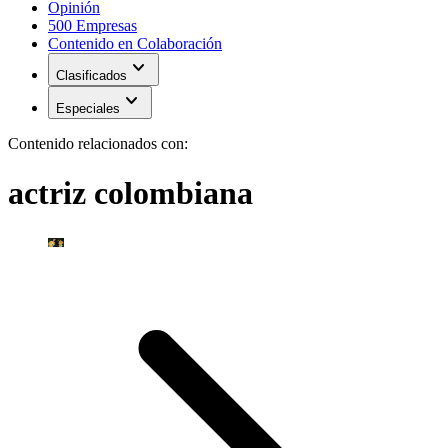
Opinión
500 Empresas
Contenido en Colaboración
expand_more
Clasificados
expand_more
Especiales
Contenido relacionados con:
actriz colombiana