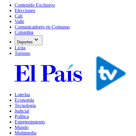
Contenido Exclusivo
Elecciones
Cali
Valle
Comunicadores en Comunas
Colombia
expand_more
Deportes
Licita
Turismo
Loterías
Economía
Tecnología
Judicial
Política
Entretenimiento
Mundo
Multimedia