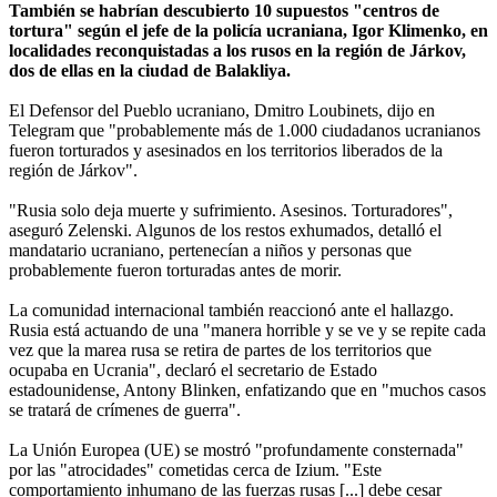
También se habrían descubierto 10 supuestos "centros de
tortura" según el jefe de la policía ucraniana, Igor Klimenko, en
localidades reconquistadas a los rusos en la región de Járkov,
dos de ellas en la ciudad de Balakliya.
El Defensor del Pueblo ucraniano, Dmitro Loubinets, dijo en
Telegram que "probablemente más de 1.000 ciudadanos ucranianos
fueron torturados y asesinados en los territorios liberados de la
región de Járkov".
"Rusia solo deja muerte y sufrimiento. Asesinos. Torturadores",
aseguró Zelenski. Algunos de los restos exhumados, detalló el
mandatario ucraniano, pertenecían a niños y personas que
probablemente fueron torturadas antes de morir.
La comunidad internacional también reaccionó ante el hallazgo.
Rusia está actuando de una "manera horrible y se ve y se repite cada
vez que la marea rusa se retira de partes de los territorios que
ocupaba en Ucrania", declaró el secretario de Estado
estadounidense, Antony Blinken, enfatizando que en "muchos casos
se tratará de crímenes de guerra".
La Unión Europea (UE) se mostró "profundamente consternada"
por las "atrocidades" cometidas cerca de Izium. "Este
comportamiento inhumano de las fuerzas rusas [...] debe cesar