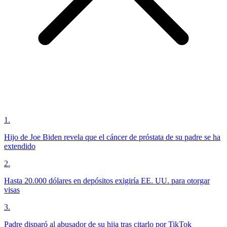
1
.
Hijo de Joe Biden revela que el cáncer de próstata de su padre se ha
extendido
2
.
Hasta 20.000 dólares en depósitos exigiría EE. UU. para otorgar
visas
3
.
Padre disparó al abusador de su hija tras citarlo por TikTok