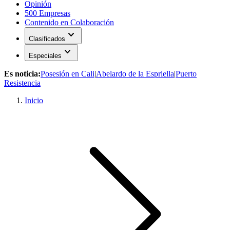
Opinión
500 Empresas
Contenido en Colaboración
expand_more
Clasificados
expand_more
Especiales
Es noticia:
Posesión en Cali
|
Abelardo de la Espriella
|
Puerto
Resistencia
Inicio