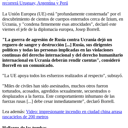
recorrerá Uruguay, Argentina y Perú
La Unión Europea (UE) está "profundamente consternada" por el
descubrimiento de cientos de cuerpos enterrados cerca de Izium, en
Ucrania, y "condena firmemente esas atrocidades", declaró este
viernes el jefe de la diplomacia europea, Josep Borrell.
"La guerra de agresión de Rusia contra Ucrania dejó un
reguero de sangre y destrucción [...] Rusia, sus dirigentes
políticos y todas las personas implicadas en las violaciones
continuas del derecho internacional y del derecho humanitario
internacional en Ucrania deberán rendir cuentas", consideró
Borrell en un comunicado.
"La UE apoya todos los esfuerzos realizados al respecto", subrayó.
"Miles de civiles han sido asesinados, muchos otros fueron
torturados, acosados, agredidos sexualmente, secuestrados o
desplazados a la fuerza. Este comportamiento inhumano de las
fuerzas rusas [...] debe cesar inmediatamente", declaró Borrell.
Lea además:
Video: impresionante incendio en ciudad china arrasa
rascacielos de 200 metros
Hallazgo de las tumbas