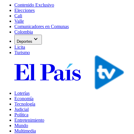
Contenido Exclusivo
Elecciones
Cali
Valle
Comunicadores en Comunas
Colombia
expand_more
Deportes
Licita
Turismo
Loterías
Economía
Tecnología
Judicial
Política
Entretenimiento
Mundo
Multimedia