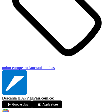
unión europea
rusia
ucrania
tumbas
Descarga la APP
ElPaís.com.co
: