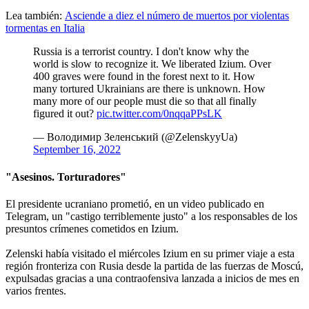
Lea también:
Asciende a diez el número de muertos por violentas
tormentas en Italia
Russia is a terrorist country. I don't know why the
world is slow to recognize it. We liberated Izium. Over
400 graves were found in the forest next to it. How
many tortured Ukrainians are there is unknown. How
many more of our people must die so that all finally
figured it out?
pic.twitter.com/0nqqaPPsLK
— Володимир Зеленський (@ZelenskyyUa)
September 16, 2022
"Asesinos. Torturadores"
El presidente ucraniano prometió, en un video publicado en
Telegram, un "castigo terriblemente justo" a los responsables de los
presuntos crímenes cometidos en Izium.
Zelenski había visitado el miércoles Izium en su primer viaje a esta
región fronteriza con Rusia desde la partida de las fuerzas de Moscú,
expulsadas gracias a una contraofensiva lanzada a inicios de mes en
varios frentes.