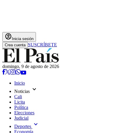
account_circle
Inicia sesión
SUSCRÍBETE
Crea cuenta
domingo, 9 de agosto de 2026
Inicio
expand_more
Noticias
Cali
Licita
Política
Elecciones
Judicial
expand_more
Deportes
Economía