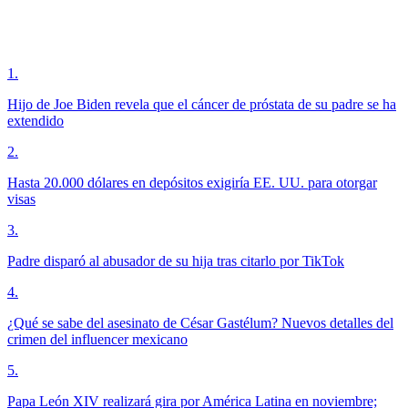
1
.
Hijo de Joe Biden revela que el cáncer de próstata de su padre se ha
extendido
2
.
Hasta 20.000 dólares en depósitos exigiría EE. UU. para otorgar
visas
3
.
Padre disparó al abusador de su hija tras citarlo por TikTok
4
.
¿Qué se sabe del asesinato de César Gastélum? Nuevos detalles del
crimen del influencer mexicano
5
.
Papa León XIV realizará gira por América Latina en noviembre;