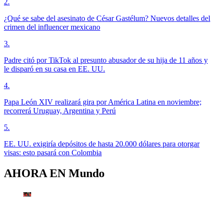
2
.
¿Qué se sabe del asesinato de César Gastélum? Nuevos detalles del
crimen del influencer mexicano
3
.
Padre citó por TikTok al presunto abusador de su hija de 11 años y
le disparó en su casa en EE. UU.
4
.
Papa León XIV realizará gira por América Latina en noviembre;
recorrerá Uruguay, Argentina y Perú
5
.
EE. UU. exigiría depósitos de hasta 20.000 dólares para otorgar
visas: esto pasará con Colombia
AHORA EN
Mundo