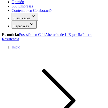
Opinión
500 Empresas
Contenido en Colaboración
expand_more
Clasificados
expand_more
Especiales
Es noticia:
Posesión en Cali
|
Abelardo de la Espriella
|
Puerto
Resistencia
Inicio