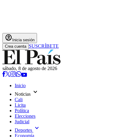
account_circle
Inicia sesión
SUSCRÍBETE
Crea cuenta
sábado, 8 de agosto de 2026
Inicio
expand_more
Noticias
Cali
Licita
Política
Elecciones
Judicial
expand_more
Deportes
Economía