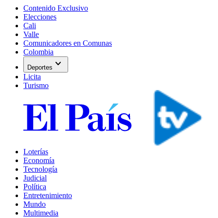
Contenido Exclusivo
Elecciones
Cali
Valle
Comunicadores en Comunas
Colombia
expand_more
Deportes
Licita
Turismo
Loterías
Economía
Tecnología
Judicial
Política
Entretenimiento
Mundo
Multimedia