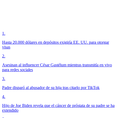
1
.
Hasta 20.000 dólares en depósitos exigiría EE. UU. para otorgar
visas
2
.
Asesinan al influencer César Gastélum mientras transmitía en vivo
para redes sociales
3
.
Padre disparó al abusador de su hija tras citarlo por TikTok
4
.
Hijo de Joe Biden revela que el cáncer de próstata de su padre se ha
extendido