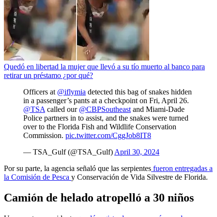
Quedó en libertad la mujer que llevó a su tío muerto al banco para
retirar un préstamo ¿por qué?
Officers at
@iflymia
detected this bag of snakes hidden
in a passenger’s pants at a checkpoint on Fri, April 26.
@TSA
called our
@CBPSoutheast
and Miami-Dade
Police partners in to assist, and the snakes were turned
over to the Florida Fish and Wildlife Conservation
Commission.
pic.twitter.com/CggJob8IT8
— TSA_Gulf (@TSA_Gulf)
April 30, 2024
Por su parte, la agencia señaló que las serpientes
fueron entregadas a
la Comisión de Pesca
y Conservación de Vida Silvestre de Florida.
Camión de helado atropelló a 30 niños