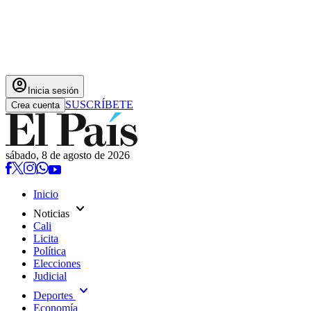
account_circle
Inicia sesión
SUSCRÍBETE
Crea cuenta
sábado, 8 de agosto de 2026
Inicio
expand_more
Noticias
Cali
Licita
Política
Elecciones
Judicial
expand_more
Deportes
Economía