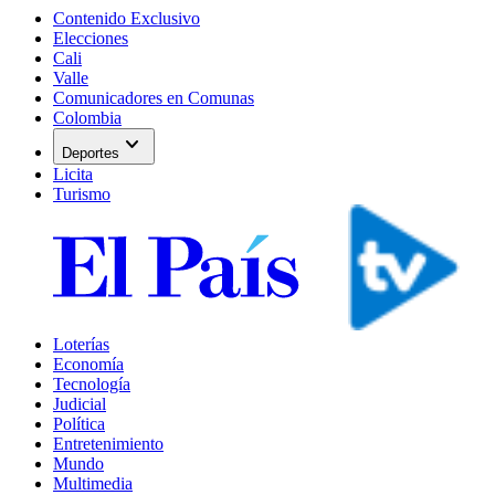
Contenido Exclusivo
Elecciones
Cali
Valle
Comunicadores en Comunas
Colombia
expand_more
Deportes
Licita
Turismo
Loterías
Economía
Tecnología
Judicial
Política
Entretenimiento
Mundo
Multimedia