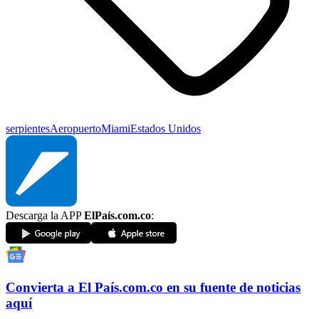
serpientes
Aeropuerto
Miami
Estados Unidos
Descarga la APP
ElPaís.com.co
:
Convierta a
El País
.com.co
en su fuente de noticias
aquí