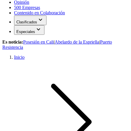
Opinión
500 Empresas
Contenido en Colaboración
expand_more
Clasificados
expand_more
Especiales
Es noticia:
Posesión en Cali
|
Abelardo de la Espriella
|
Puerto
Resistencia
Inicio