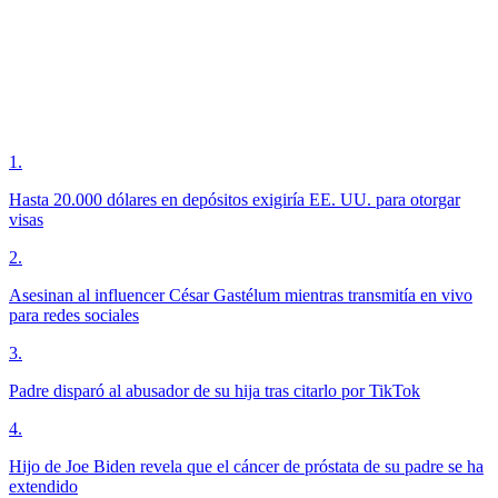
1
.
Hasta 20.000 dólares en depósitos exigiría EE. UU. para otorgar
visas
2
.
Asesinan al influencer César Gastélum mientras transmitía en vivo
para redes sociales
3
.
Padre disparó al abusador de su hija tras citarlo por TikTok
4
.
Hijo de Joe Biden revela que el cáncer de próstata de su padre se ha
extendido