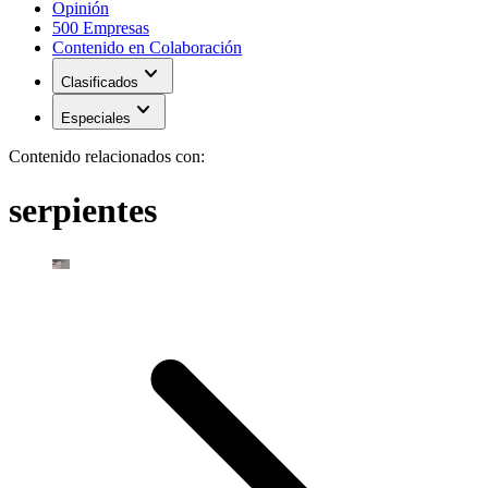
Opinión
500 Empresas
Contenido en Colaboración
expand_more
Clasificados
expand_more
Especiales
Contenido relacionados con:
serpientes