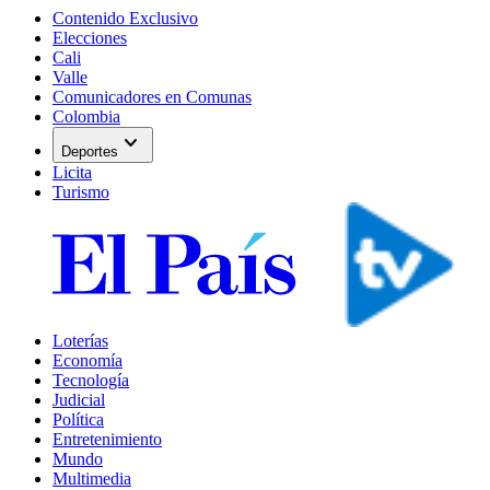
Contenido Exclusivo
Elecciones
Cali
Valle
Comunicadores en Comunas
Colombia
expand_more
Deportes
Licita
Turismo
Loterías
Economía
Tecnología
Judicial
Política
Entretenimiento
Mundo
Multimedia