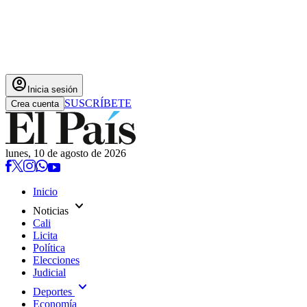
account_circle
Inicia sesión
SUSCRÍBETE
Crea cuenta
lunes, 10 de agosto de 2026
Inicio
expand_more
Noticias
Cali
Licita
Política
Elecciones
Judicial
expand_more
Deportes
Economía