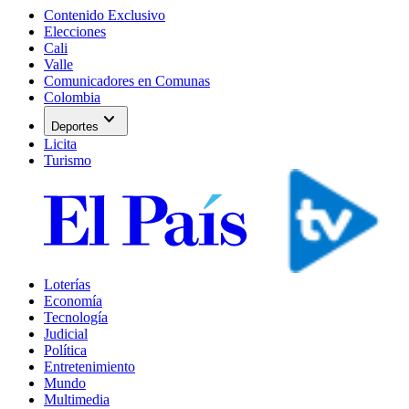
Contenido Exclusivo
Elecciones
Cali
Valle
Comunicadores en Comunas
Colombia
expand_more
Deportes
Licita
Turismo
Loterías
Economía
Tecnología
Judicial
Política
Entretenimiento
Mundo
Multimedia