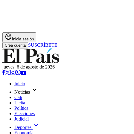
account_circle
Inicia sesión
SUSCRÍBETE
Crea cuenta
jueves, 6 de agosto de 2026
Inicio
expand_more
Noticias
Cali
Licita
Política
Elecciones
Judicial
expand_more
Deportes
Economía