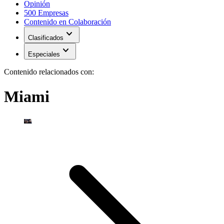
Opinión
500 Empresas
Contenido en Colaboración
expand_more
Clasificados
expand_more
Especiales
Contenido relacionados con:
Miami