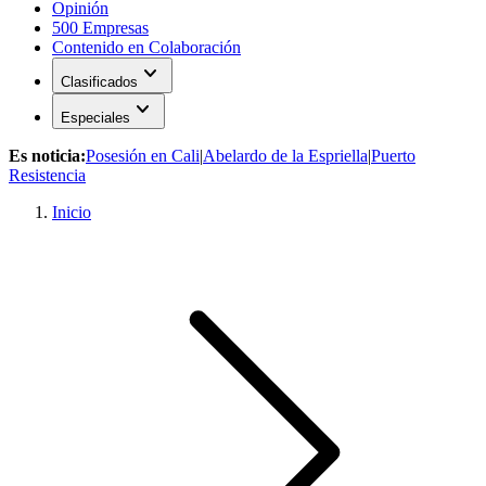
Opinión
500 Empresas
Contenido en Colaboración
expand_more
Clasificados
expand_more
Especiales
Es noticia:
Posesión en Cali
|
Abelardo de la Espriella
|
Puerto
Resistencia
Inicio