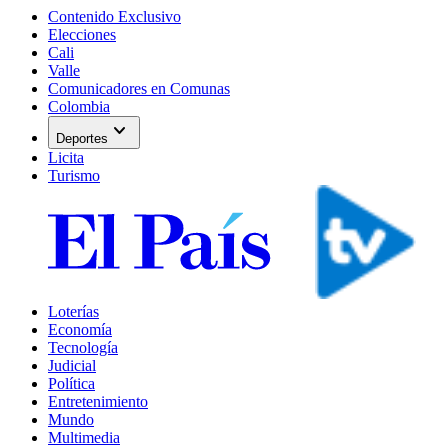
Contenido Exclusivo
Elecciones
Cali
Valle
Comunicadores en Comunas
Colombia
expand_more
Deportes
Licita
Turismo
Loterías
Economía
Tecnología
Judicial
Política
Entretenimiento
Mundo
Multimedia