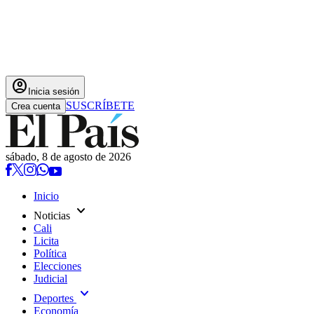
account_circle
Inicia sesión
SUSCRÍBETE
Crea cuenta
sábado, 8 de agosto de 2026
Inicio
expand_more
Noticias
Cali
Licita
Política
Elecciones
Judicial
expand_more
Deportes
Economía