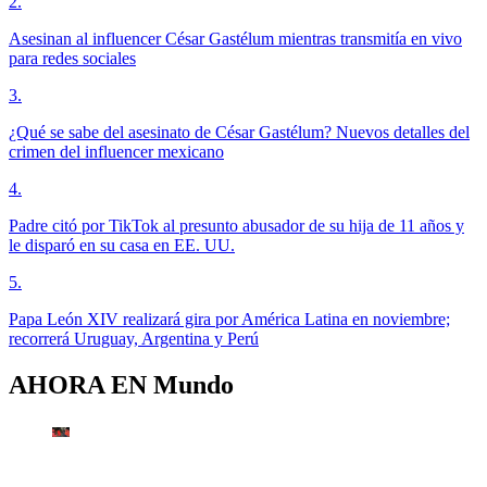
2
.
Asesinan al influencer César Gastélum mientras transmitía en vivo
para redes sociales
3
.
¿Qué se sabe del asesinato de César Gastélum? Nuevos detalles del
crimen del influencer mexicano
4
.
Padre citó por TikTok al presunto abusador de su hija de 11 años y
le disparó en su casa en EE. UU.
5
.
Papa León XIV realizará gira por América Latina en noviembre;
recorrerá Uruguay, Argentina y Perú
AHORA EN
Mundo