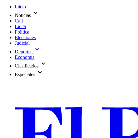
Inicio
expand_more
Noticias
Cali
Licita
Política
Elecciones
Judicial
expand_more
Deportes
Economía
expand_more
Clasificados
expand_more
Especiales