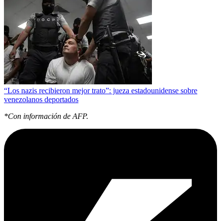
“Los nazis recibieron mejor trato”: jueza estadounidense sobre
venezolanos deportados
*Con información de AFP.