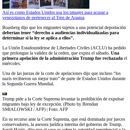
Así es como Estados Unidos usa los tatuajes para acusar a
venezolanos de pertenecer al Tren de Aragua
Boasberg dijo que los migrantes sujetos a una potencial deportación
deberían tener “derecho a audiencias individualizadas para
determinar si la ley se aplica a ellos”.
La Unión Estadounidense de Libertades Civiles (ACLU) ha pedido
que prolongue la validez de la orden, que expira el sábado.
Una
primera apelación de la administración Trump fue rechazada
el
miércoles.
Una de las juezas de la corte de apelaciones dijo que incluso “los
nazis recibieron un mejor trato” de parte de Estados Unidos durante
la Segunda Guerra Mundial.
Trump pide a la Corte Suprema levantar la prohibición de expulsar
migrantes bajo ley de excepción. (Photo by Brendan
SMIALOWSKI / AFP)
| Foto:
AFP
En su recurso ante la Corte Suprema, que está dominada por jueces
conservadores, la asesora jurídica interina del gobierno de Trump,
Sarah Harris, dijo que el caso es sobre la autoridad presidencial y la