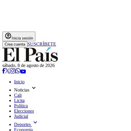
account_circle
Inicia sesión
SUSCRÍBETE
Crea cuenta
sábado, 8 de agosto de 2026
Inicio
expand_more
Noticias
Cali
Licita
Política
Elecciones
Judicial
expand_more
Deportes
Economía