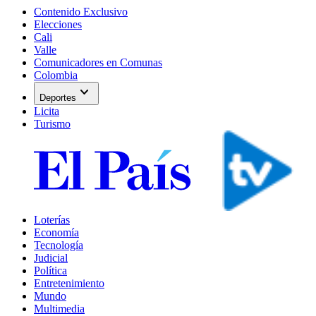
Contenido Exclusivo
Elecciones
Cali
Valle
Comunicadores en Comunas
Colombia
expand_more
Deportes
Licita
Turismo
Loterías
Economía
Tecnología
Judicial
Política
Entretenimiento
Mundo
Multimedia