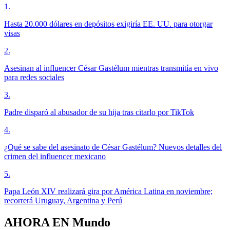
1
.
Hasta 20.000 dólares en depósitos exigiría EE. UU. para otorgar
visas
2
.
Asesinan al influencer César Gastélum mientras transmitía en vivo
para redes sociales
3
.
Padre disparó al abusador de su hija tras citarlo por TikTok
4
.
¿Qué se sabe del asesinato de César Gastélum? Nuevos detalles del
crimen del influencer mexicano
5
.
Papa León XIV realizará gira por América Latina en noviembre;
recorrerá Uruguay, Argentina y Perú
AHORA EN
Mundo