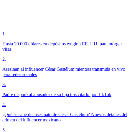
1
.
Hasta 20.000 dólares en depósitos exigiría EE. UU. para otorgar
visas
2
.
Asesinan al influencer César Gastélum mientras transmitía en vivo
para redes sociales
3
.
Padre disparó al abusador de su hija tras citarlo por TikTok
4
.
¿Qué se sabe del asesinato de César Gastélum? Nuevos detalles del
crimen del influencer mexicano
5
.