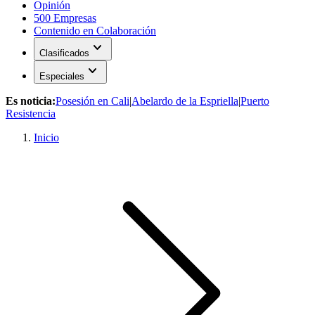
Opinión
500 Empresas
Contenido en Colaboración
expand_more
Clasificados
expand_more
Especiales
Es noticia:
Posesión en Cali
|
Abelardo de la Espriella
|
Puerto
Resistencia
Inicio