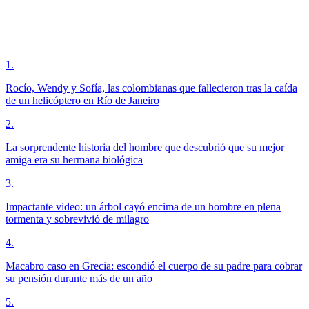
1
.
Rocío, Wendy y Sofía, las colombianas que fallecieron tras la caída
de un helicóptero en Río de Janeiro
2
.
La sorprendente historia del hombre que descubrió que su mejor
amiga era su hermana biológica
3
.
Impactante video: un árbol cayó encima de un hombre en plena
tormenta y sobrevivió de milagro
4
.
Macabro caso en Grecia: escondió el cuerpo de su padre para cobrar
su pensión durante más de un año
5
.