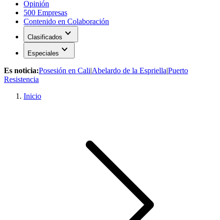
Opinión
500 Empresas
Contenido en Colaboración
expand_more
Clasificados
expand_more
Especiales
Es noticia:
Posesión en Cali
|
Abelardo de la Espriella
|
Puerto
Resistencia
Inicio