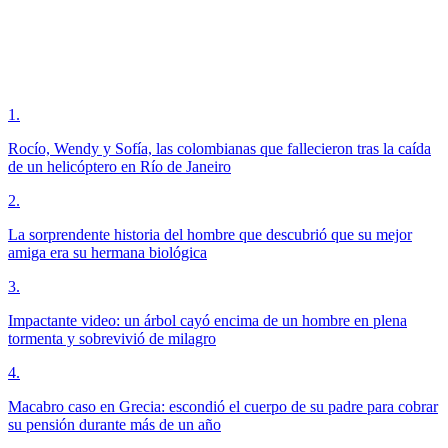
1
.
Rocío, Wendy y Sofía, las colombianas que fallecieron tras la caída
de un helicóptero en Río de Janeiro
2
.
La sorprendente historia del hombre que descubrió que su mejor
amiga era su hermana biológica
3
.
Impactante video: un árbol cayó encima de un hombre en plena
tormenta y sobrevivió de milagro
4
.
Macabro caso en Grecia: escondió el cuerpo de su padre para cobrar
su pensión durante más de un año