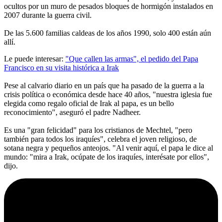
ocultos por un muro de pesados bloques de hormigón instalados en
2007 durante la guerra civil.
De las 5.600 familias caldeas de los años 1990, solo 400 están aún
allí.
Le puede interesar:
"Que callen las armas", el pedido del Papa
Francisco en su visita histórica a Irak
Pese al calvario diario en un país que ha pasado de la guerra a la
crisis política o económica desde hace 40 años, "nuestra iglesia fue
elegida como regalo oficial de Irak al papa, es un bello
reconocimiento", aseguró el padre Nadheer.
Es una "gran felicidad" para los cristianos de Mechtel, "pero
también para todos los iraquíes", celebra el joven religioso, de
sotana negra y pequeños anteojos. "Al venir aquí, el papa le dice al
mundo: "mira a Irak, ocúpate de los iraquíes, interésate por ellos",
dijo.