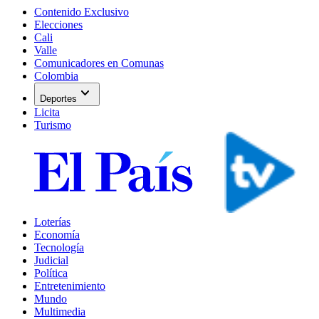
Contenido Exclusivo
Elecciones
Cali
Valle
Comunicadores en Comunas
Colombia
expand_more
Deportes
Licita
Turismo
Loterías
Economía
Tecnología
Judicial
Política
Entretenimiento
Mundo
Multimedia