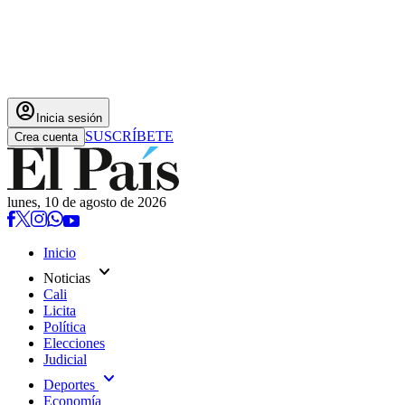
account_circle
Inicia sesión
SUSCRÍBETE
Crea cuenta
lunes, 10 de agosto de 2026
Inicio
expand_more
Noticias
Cali
Licita
Política
Elecciones
Judicial
expand_more
Deportes
Economía