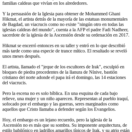
familias caldeas que vivían en los alrededores.
Y la persuasión de la Iglesia para obtener de Mohammed Ghani
Hikmat, el artista detrás de la mayoría de las estatuas monumentales
de Bagdad, un viacrucis como no existe "ningún otro en todas las
iglesias caldeas del mundo", cuenta a la AFP el padre Fadi Nadheer,
sacerdote de la iglesia de la Ascensión desde su ordenación en 2017.
Hikmat se encerró entonces en su taller y entró en lo que describió
más tarde como una especie de trance mítico. El resultado se reveló
unos meses después.
El artista, llamado el "jeque de los escultores de Irak", esculpió en
bloques de piedra procedentes de la llanura de Nínive, bastión
cristiano del norte adonde el papa irá el domingo, las 14 estaciones
del viacrucis.
Pero la escena no es solo bíblica. En una esquina de cada bajo
relieve, una mujer y un niño aparecen. Representan al pueblo iraquí,
sofocado por el embargo y las guerras, seres marginados como
aquellos que Cristo llamaba a defender según los Evangelios.
Hoy, el embargo es un lejano recuerdo, pero la iglesia de la
Ascensión no es más que su sombra. Su imponente arquitectura, de
estilo babilónico en ladrillos amarillos típicos de Irak, y su atrio están