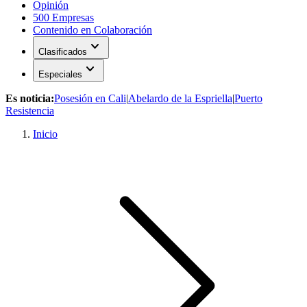
Opinión
500 Empresas
Contenido en Colaboración
expand_more
Clasificados
expand_more
Especiales
Es noticia:
Posesión en Cali
|
Abelardo de la Espriella
|
Puerto
Resistencia
Inicio