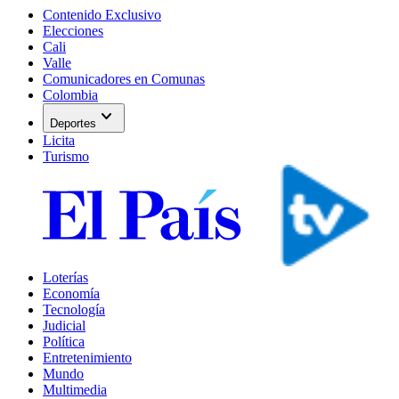
Contenido Exclusivo
Elecciones
Cali
Valle
Comunicadores en Comunas
Colombia
expand_more
Deportes
Licita
Turismo
Loterías
Economía
Tecnología
Judicial
Política
Entretenimiento
Mundo
Multimedia