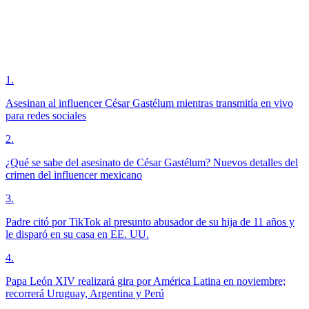
1
.
Asesinan al influencer César Gastélum mientras transmitía en vivo
para redes sociales
2
.
¿Qué se sabe del asesinato de César Gastélum? Nuevos detalles del
crimen del influencer mexicano
3
.
Padre citó por TikTok al presunto abusador de su hija de 11 años y
le disparó en su casa en EE. UU.
4
.
Papa León XIV realizará gira por América Latina en noviembre;
recorrerá Uruguay, Argentina y Perú