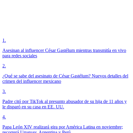
1
.
Asesinan al influencer César Gastélum mientras transmitía en vivo
para redes sociales
2
.
¿Qué se sabe del asesinato de César Gastélum? Nuevos detalles del
crimen del influencer mexicano
3
.
Padre citó por TikTok al presunto abusador de su hija de 11 años y
le disparó en su casa en EE. UU.
4
.
Papa León XIV realizará gira por América Latina en noviembre;
recorrerá Uruguay, Argentina y Perú