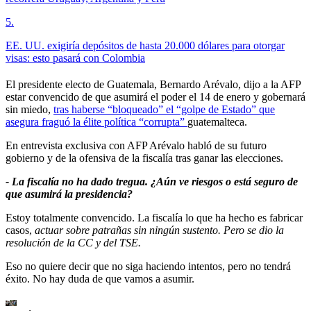
5
.
EE. UU. exigiría depósitos de hasta 20.000 dólares para otorgar
visas: esto pasará con Colombia
El presidente electo de Guatemala, Bernardo Arévalo, dijo a la AFP
estar convencido de que asumirá el poder el 14 de enero y gobernará
sin miedo,
tras haberse “bloqueado” el “golpe de Estado” que
asegura fraguó la élite política “corrupta”
guatemalteca.
En entrevista exclusiva con AFP Arévalo habló de su futuro
gobierno y de la ofensiva de la fiscalía tras ganar las elecciones.
- La fiscalía no ha dado tregua. ¿Aún ve riesgos o está seguro de
que asumirá la presidencia?
Estoy totalmente convencido. La fiscalía lo que ha hecho es fabricar
casos,
actuar sobre patrañas sin ningún sustento. Pero se dio la
resolución de la CC y del TSE.
Eso no quiere decir que no siga haciendo intentos, pero no tendrá
éxito. No hay duda de que vamos a asumir.