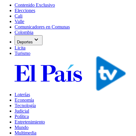
Contenido Exclusivo
Elecciones
Cali
Valle
Comunicadores en Comunas
Colombia
expand_more
Deportes
Licita
Turismo
Loterías
Economía
Tecnología
Judicial
Política
Entretenimiento
Mundo
Multimedia