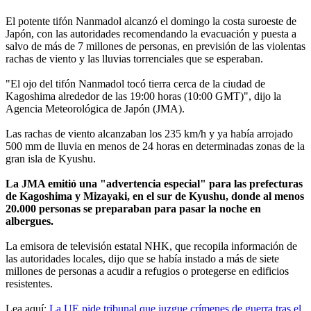
El potente tifón Nanmadol alcanzó el domingo la costa suroeste de
Japón, con las autoridades recomendando la evacuación y puesta a
salvo de más de 7 millones de personas, en previsión de las violentas
rachas de viento y las lluvias torrenciales que se esperaban.
"El ojo del tifón Nanmadol tocó tierra cerca de la ciudad de
Kagoshima alrededor de las 19:00 horas (10:00 GMT)", dijo la
Agencia Meteorológica de Japón (JMA).
Las rachas de viento alcanzaban los 235 km/h y ya había arrojado
500 mm de lluvia en menos de 24 horas en determinadas zonas de la
gran isla de Kyushu.
La JMA emitió una "advertencia especial" para las prefecturas
de Kagoshima y Mizayaki, en el sur de Kyushu, donde al menos
20.000 personas se preparaban para pasar la noche en
albergues.
La emisora de televisión estatal NHK, que recopila información de
las autoridades locales, dijo que se había instado a más de siete
millones de personas a acudir a refugios o protegerse en edificios
resistentes.
Lea aquí:
La UE pide tribunal que juzgue crímenes de guerra tras el