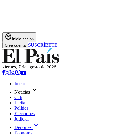
account_circle
Inicia sesión
SUSCRÍBETE
Crea cuenta
viernes, 7 de agosto de 2026
Inicio
expand_more
Noticias
Cali
Licita
Política
Elecciones
Judicial
expand_more
Deportes
Economía