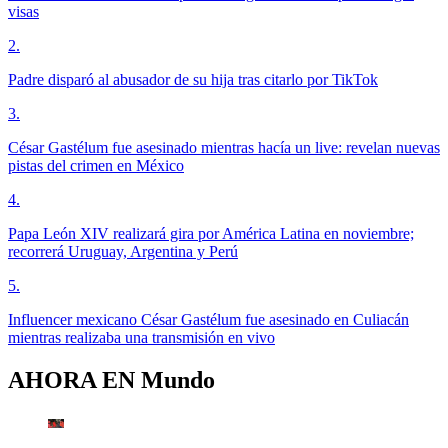
visas
2
.
Padre disparó al abusador de su hija tras citarlo por TikTok
3
.
César Gastélum fue asesinado mientras hacía un live: revelan nuevas
pistas del crimen en México
4
.
Papa León XIV realizará gira por América Latina en noviembre;
recorrerá Uruguay, Argentina y Perú
5
.
Influencer mexicano César Gastélum fue asesinado en Culiacán
mientras realizaba una transmisión en vivo
AHORA EN
Mundo