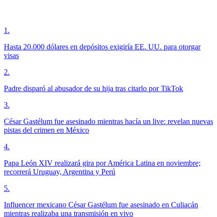
1
.
Hasta 20.000 dólares en depósitos exigiría EE. UU. para otorgar
visas
2
.
Padre disparó al abusador de su hija tras citarlo por TikTok
3
.
César Gastélum fue asesinado mientras hacía un live: revelan nuevas
pistas del crimen en México
4
.
Papa León XIV realizará gira por América Latina en noviembre;
recorrerá Uruguay, Argentina y Perú
5
.
Influencer mexicano César Gastélum fue asesinado en Culiacán
mientras realizaba una transmisión en vivo