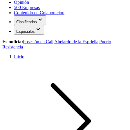
Opinión
500 Empresas
Contenido en Colaboración
expand_more
Clasificados
expand_more
Especiales
Es noticia:
Posesión en Cali
|
Abelardo de la Espriella
|
Puerto
Resistencia
Inicio