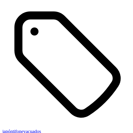
japón
tifon
evacuados