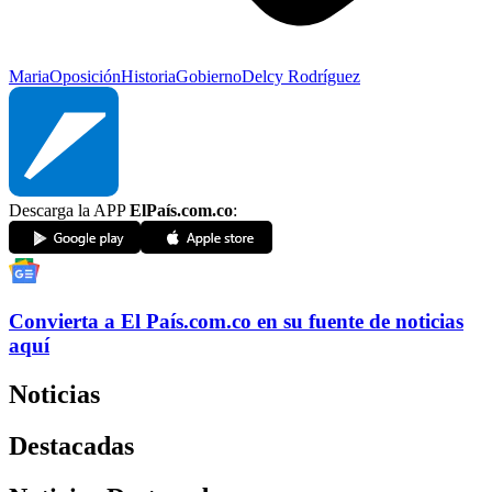
Maria
Oposición
Historia
Gobierno
Delcy Rodríguez
Descarga la APP
ElPaís.com.co
:
Convierta a
El País
.com.co
en su fuente de noticias
aquí
Noticias
Destacadas