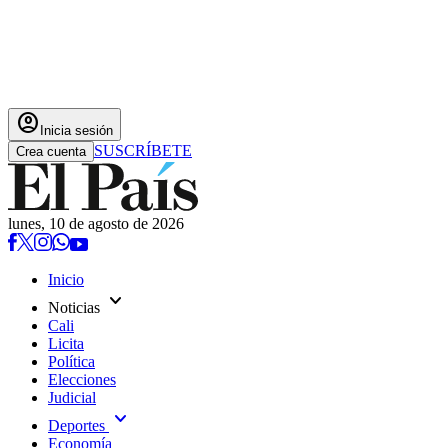
account_circle
Inicia sesión
SUSCRÍBETE
Crea cuenta
lunes, 10 de agosto de 2026
Inicio
expand_more
Noticias
Cali
Licita
Política
Elecciones
Judicial
expand_more
Deportes
Economía