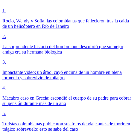
1
.
Rocío, Wendy y Sofía, las colombianas que fallecieron tras la caída
de un helicóptero en Río de Janeiro
2
.
La sorprendente historia del hombre que descubrió que su mejor
amiga era su hermana biológica
3
.
Impactante video: un árbol cayó encima de un hombre en plena
tormenta y sobrevivió de milagro
4
.
Macabro caso en Grecia: escondió el cuerpo de su padre para cobrar
su pensión durante más de un año
5
.
Turistas colombianas publicaron sus fotos de viaje antes de morir en
trágico sobrevuelo; esto se sabe del caso