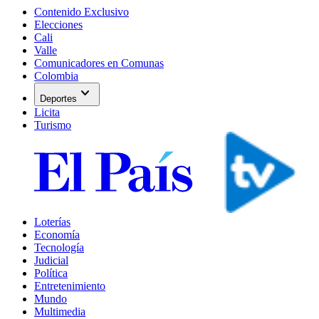
Contenido Exclusivo
Elecciones
Cali
Valle
Comunicadores en Comunas
Colombia
expand_more
Deportes
Licita
Turismo
Loterías
Economía
Tecnología
Judicial
Política
Entretenimiento
Mundo
Multimedia