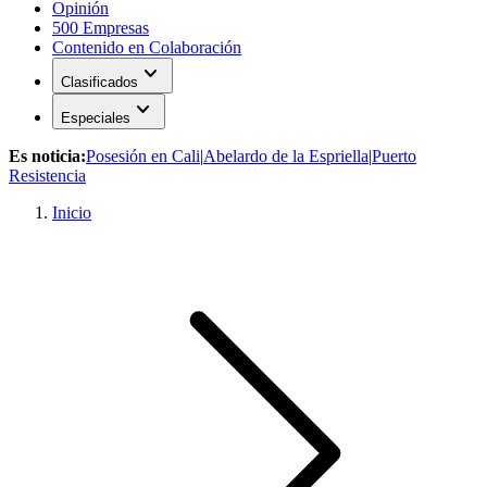
Opinión
500 Empresas
Contenido en Colaboración
expand_more
Clasificados
expand_more
Especiales
Es noticia:
Posesión en Cali
|
Abelardo de la Espriella
|
Puerto
Resistencia
Inicio