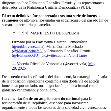
dirigente político Edmundo González Urrutia y los representantes
delegados de la Plataforma Unitaria Democrática (PUD).
El texto definitivo fue concertado tras una serie de intensas
reuniones
de alto nivel sostenidas en el transcurso del pasado fin de
semana en territorio panameño.
🇻🇪🇵🇦 | MANIFIESTO DE PANAMÁ
Firmado por la Plataforma Unitaria Democrática
(
@unidadvenezuela
), María Corina Machado
(
@MariaCorinaYA
) y Edmundo González Urrutia
(
@EdmundoGU
).
pic.twitter.com/mNfbn1Lmre
— Vocería Oficial de Venezuela (@voceriavzla)
May
28, 2026
De acuerdo con las cláusulas del documento, la estrategia unificada
de la oposición venezolana contempla una doble vía de acción
inmediata: por un lado, una negociación política frontal con el
gobierno venezolano; y por el otro,
La cimentación de un amplio acuerdo nacional
para la
recuperación de la República, diseñado para involucrar
orgánicamente a todos los sectores de la sociedad civil venezolana.