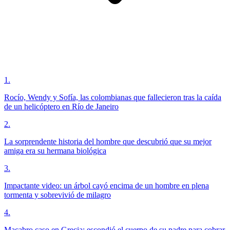
1
.
Rocío, Wendy y Sofía, las colombianas que fallecieron tras la caída
de un helicóptero en Río de Janeiro
2
.
La sorprendente historia del hombre que descubrió que su mejor
amiga era su hermana biológica
3
.
Impactante video: un árbol cayó encima de un hombre en plena
tormenta y sobrevivió de milagro
4
.
Macabro caso en Grecia: escondió el cuerpo de su padre para cobrar