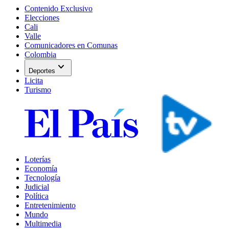
Contenido Exclusivo
Elecciones
Cali
Valle
Comunicadores en Comunas
Colombia
expand_more
Deportes
Licita
Turismo
Loterías
Economía
Tecnología
Judicial
Política
Entretenimiento
Mundo
Multimedia