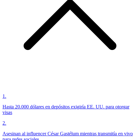
1
.
Hasta 20.000 dólares en depósitos exigiría EE. UU. para otorgar
visas
2
.
Asesinan al influencer César Gastélum mientras transmitía en vivo
para redes sociales