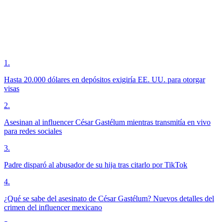
1
.
Hasta 20.000 dólares en depósitos exigiría EE. UU. para otorgar
visas
2
.
Asesinan al influencer César Gastélum mientras transmitía en vivo
para redes sociales
3
.
Padre disparó al abusador de su hija tras citarlo por TikTok
4
.
¿Qué se sabe del asesinato de César Gastélum? Nuevos detalles del
crimen del influencer mexicano