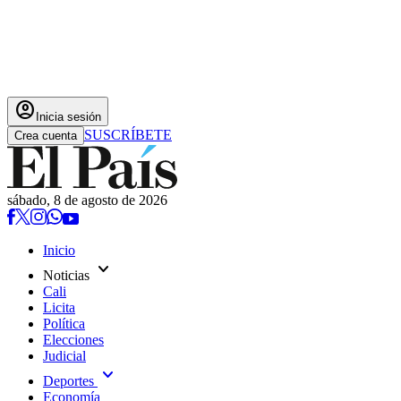
account_circle
Inicia sesión
SUSCRÍBETE
Crea cuenta
sábado, 8 de agosto de 2026
Inicio
expand_more
Noticias
Cali
Licita
Política
Elecciones
Judicial
expand_more
Deportes
Economía