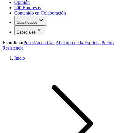
Opinión
500 Empresas
Contenido en Colaboración
expand_more
Clasificados
expand_more
Especiales
Es noticia:
Posesión en Cali
|
Abelardo de la Espriella
|
Puerto
Resistencia
Inicio