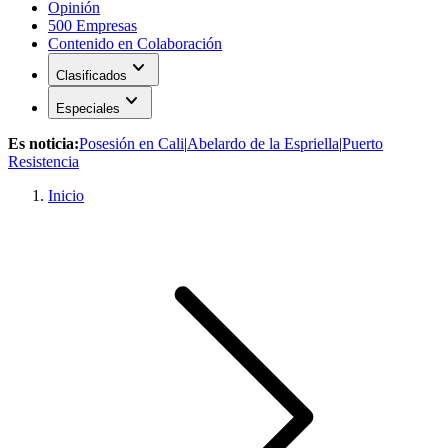
Opinión
500 Empresas
Contenido en Colaboración
expand_more
Clasificados
expand_more
Especiales
Es noticia:
Posesión en Cali
|
Abelardo de la Espriella
|
Puerto
Resistencia
Inicio