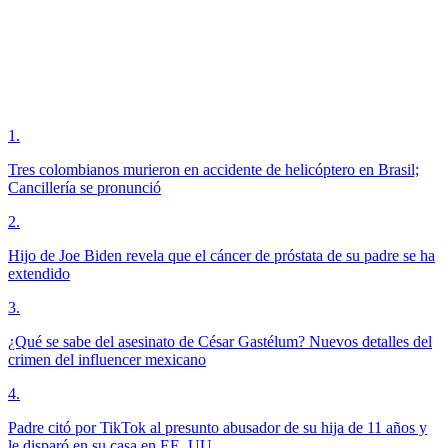
1
.
Tres colombianos murieron en accidente de helicóptero en Brasil;
Cancillería se pronunció
2
.
Hijo de Joe Biden revela que el cáncer de próstata de su padre se ha
extendido
3
.
¿Qué se sabe del asesinato de César Gastélum? Nuevos detalles del
crimen del influencer mexicano
4
.
Padre citó por TikTok al presunto abusador de su hija de 11 años y
le disparó en su casa en EE. UU.