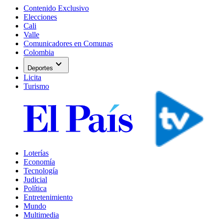
Contenido Exclusivo
Elecciones
Cali
Valle
Comunicadores en Comunas
Colombia
expand_more
Deportes
Licita
Turismo
Loterías
Economía
Tecnología
Judicial
Política
Entretenimiento
Mundo
Multimedia