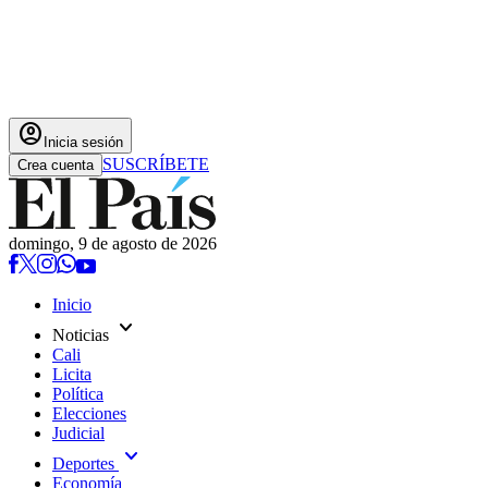
account_circle
Inicia sesión
SUSCRÍBETE
Crea cuenta
domingo, 9 de agosto de 2026
Inicio
expand_more
Noticias
Cali
Licita
Política
Elecciones
Judicial
expand_more
Deportes
Economía