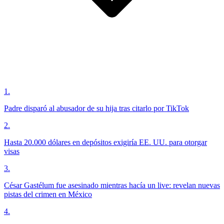
1
.
Padre disparó al abusador de su hija tras citarlo por TikTok
2
.
Hasta 20.000 dólares en depósitos exigiría EE. UU. para otorgar
visas
3
.
César Gastélum fue asesinado mientras hacía un live: revelan nuevas
pistas del crimen en México
4
.