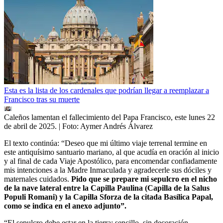
Esta es la lista de los cardenales que podrían llegar a reemplazar a
Francisco tras su muerte
Caleños lamentan el fallecimiento del Papa Francisco, este lunes 22
de abril de 2025.
| Foto:
Aymer Andrés Álvarez
El texto continúa: “Deseo que mi último viaje terrenal termine en
este antiquísimo santuario mariano, al que acudía en oración al inicio
y al final de cada Viaje Apostólico, para encomendar confiadamente
mis intenciones a la Madre Inmaculada y agradecerle sus dóciles y
maternales cuidados.
Pido que se prepare mi sepulcro en el nicho
de la nave lateral entre la Capilla Paulina (Capilla de la Salus
Populi Romani) y la Capilla Sforza de la citada Basílica Papal,
como se indica en el anexo adjunto”.
“El sepulcro debe estar en la tierra; sencillo, sin decoración