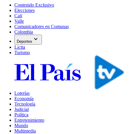
Contenido Exclusivo
Elecciones
Cali
Valle
Comunicadores en Comunas
Colombia
expand_more
Deportes
Licita
Turismo
Loterías
Economía
Tecnología
Judicial
Política
Entretenimiento
Mundo
Multimedia