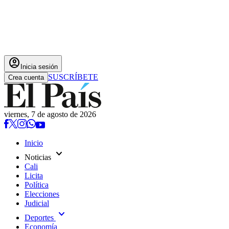
account_circle
Inicia sesión
SUSCRÍBETE
Crea cuenta
viernes, 7 de agosto de 2026
Inicio
expand_more
Noticias
Cali
Licita
Política
Elecciones
Judicial
expand_more
Deportes
Economía