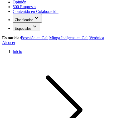
Opinión
500 Empresas
Contenido en Colaboración
expand_more
Clasificados
expand_more
Especiales
Es noticia:
Posesión en Cali
|
Minga Indígena en Cali
|
Verónica
Alcocer
Inicio