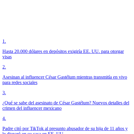
1
.
Hasta 20.000 dólares en depósitos exigiría EE. UU. para otorgar
visas
2
.
Asesinan al influencer César Gastélum mientras transmitía en vivo
para redes sociales
3
.
¿Qué se sabe del asesinato de César Gastélum? Nuevos detalles del
crimen del influencer mexicano
4
.
Padre citó por TikTok al presunto abusador de su hija de 11 años y
le disparó en su casa en EE. UU.