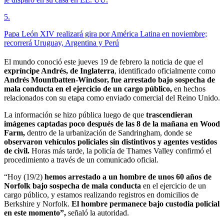
5
.
Papa León XIV realizará gira por América Latina en noviembre;
recorrerá Uruguay, Argentina y Perú
El mundo conoció este jueves 19 de febrero la noticia de que el
expríncipe Andrés, de Inglaterra
, identificado oficialmente como
Andrés Mountbatten-Windsor, fue arrestado bajo sospecha de
mala conducta en el ejercicio de un cargo público,
en hechos
relacionados con su etapa como enviado comercial del Reino Unido.
La información se hizo pública luego de que
trascendieran
imágenes captadas poco después de las 8 de la mañana en Wood
Farm,
dentro de la urbanización de Sandringham, donde se
observaron vehículos policiales sin distintivos y agentes vestidos
de civil.
Horas más tarde, la policía de Thames Valley confirmó el
procedimiento a través de un comunicado oficial.
“Hoy (19/2)
hemos arrestado a un hombre de unos 60 años de
Norfolk bajo sospecha de mala conducta
en el ejercicio de un
cargo público, y estamos realizando registros en domicilios de
Berkshire y Norfolk.
El hombre permanece bajo custodia policial
en este momento”,
señaló la autoridad.