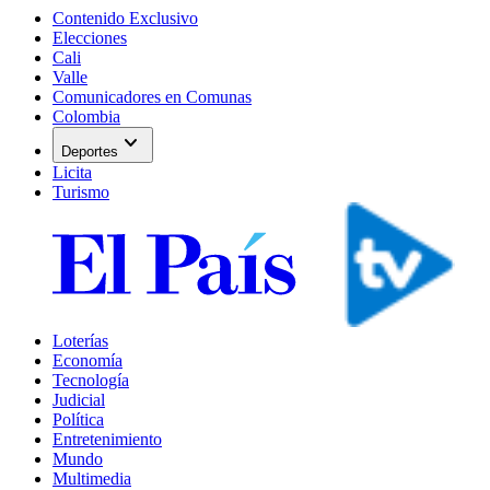
Contenido Exclusivo
Elecciones
Cali
Valle
Comunicadores en Comunas
Colombia
expand_more
Deportes
Licita
Turismo
Loterías
Economía
Tecnología
Judicial
Política
Entretenimiento
Mundo
Multimedia