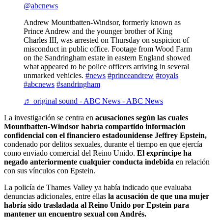
@abcnews
Andrew Mountbatten-Windsor, formerly known as
Prince Andrew and the younger brother of King
Charles III, was arrested on Thursday on suspicion of
misconduct in public office. Footage from Wood Farm
on the Sandringham estate in eastern England showed
what appeared to be police officers arriving in several
unmarked vehicles.
#news
#princeandrew
#royals
#abcnews
#sandringham
♬ original sound - ABC News - ABC News
La investigación se centra en
acusaciones según las cuales
Mountbatten-Windsor habría compartido información
confidencial con el financiero estadounidense Jeffrey Epstein,
condenado por delitos sexuales, durante el tiempo en que ejercía
como enviado comercial del Reino Unido.
El expríncipe ha
negado anteriormente cualquier conducta indebida
en relación
con sus vínculos con Epstein.
La policía de Thames Valley ya había indicado que evaluaba
denuncias adicionales, entre ellas
la acusación de que una mujer
habría sido trasladada al Reino Unido por Epstein para
mantener un encuentro sexual con Andrés.