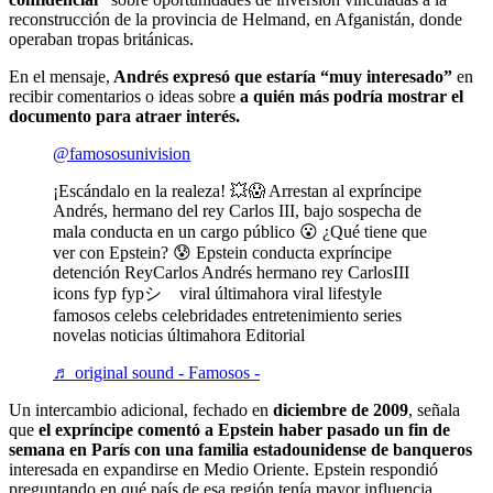
reconstrucción de la provincia de Helmand, en Afganistán, donde
operaban tropas británicas.
En el mensaje,
Andrés expresó que estaría “muy interesado”
en
recibir comentarios o ideas sobre
a quién más podría mostrar el
documento para atraer interés.
@famososunivision
¡Escándalo en la realeza! 💥😱 Arrestan al expríncipe
Andrés, hermano del rey Carlos III, bajo sospecha de
mala conducta en un cargo público 😮 ¿Qué tiene que
ver con Epstein? 😰 Epstein conducta expríncipe
detención ReyCarlos Andrés hermano rey CarlosIII
icons fyp fypシ゚viral últimahora viral lifestyle
famosos celebs celebridades entretenimiento series
novelas noticias últimahora Editorial
♬ original sound - Famosos -
Un intercambio adicional, fechado en
diciembre de 2009
, señala
que
el expríncipe comentó a Epstein haber pasado un fin de
semana en París con una familia estadounidense de banqueros
interesada en expandirse en Medio Oriente. Epstein respondió
preguntando en qué país de esa región tenía mayor influencia.