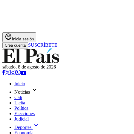
account_circle
Inicia sesión
SUSCRÍBETE
Crea cuenta
sábado, 8 de agosto de 2026
Inicio
expand_more
Noticias
Cali
Licita
Política
Elecciones
Judicial
expand_more
Deportes
Economía