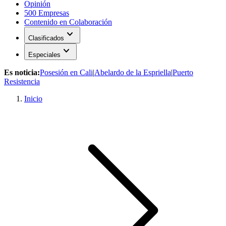
Opinión
500 Empresas
Contenido en Colaboración
expand_more
Clasificados
expand_more
Especiales
Es noticia:
Posesión en Cali
|
Abelardo de la Espriella
|
Puerto
Resistencia
Inicio