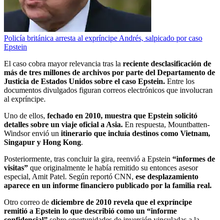
Policía británica arresta al expríncipe Andrés, salpicado por caso
Epstein
El caso cobra mayor relevancia tras la
reciente desclasificación de
más de tres millones de archivos por parte del Departamento de
Justicia de Estados Unidos sobre el caso Epstein.
Entre los
documentos divulgados figuran correos electrónicos que involucran
al expríncipe.
Uno de ellos,
fechado en 2010, muestra que Epstein solicitó
detalles sobre un viaje oficial a Asia.
En respuesta, Mountbatten-
Windsor envió un
itinerario que incluía destinos como Vietnam,
Singapur y Hong Kong
.
Posteriormente, tras concluir la gira, reenvió a Epstein
“informes de
visitas”
que originalmente le había remitido su entonces asesor
especial, Amit Patel. Según reportó CNN,
ese desplazamiento
aparece en un informe financiero publicado por la familia real.
Otro correo de
diciembre de 2010 revela que el expríncipe
remitió a Epstein lo que describió como un “informe
confidencial”
sobre oportunidades de inversión vinculadas a la