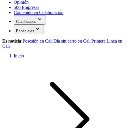
Opinión
500 Empresas
Contenido en Colaboración
expand_more
Clasificados
expand_more
Especiales
Es noticia:
Posesión en Cali
|
Día sin carro en Cali
|
Primera Linea en
Cali
Inicio