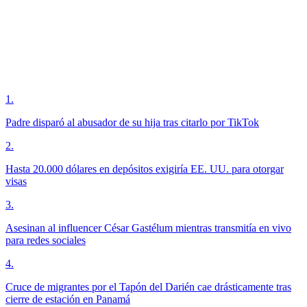
1
.
Padre disparó al abusador de su hija tras citarlo por TikTok
2
.
Hasta 20.000 dólares en depósitos exigiría EE. UU. para otorgar
visas
3
.
Asesinan al influencer César Gastélum mientras transmitía en vivo
para redes sociales
4
.
Cruce de migrantes por el Tapón del Darién cae drásticamente tras
cierre de estación en Panamá