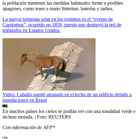
la población mantener las medidas habituales frente a posibles
apagones, como tener a mano linternas, baterías y radios.
La mayor tormenta solar en los registros es el “evento de
Carrington”, ocurrido en 1859, puesto que destruyó la red de
telégrafos en Estados Unidos.
Video: Caballo quedó atrapado en el techo de un edificio debido a
inundaciones en Brasil
En muchos países los cielos se podían ver con una tonalidad verde e
incluso morada.
| Foto:
REUTERS
Con información de AFP*