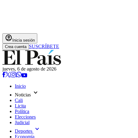
account_circle
Inicia sesión
SUSCRÍBETE
Crea cuenta
jueves, 6 de agosto de 2026
Inicio
expand_more
Noticias
Cali
Licita
Política
Elecciones
Judicial
expand_more
Deportes
Economía