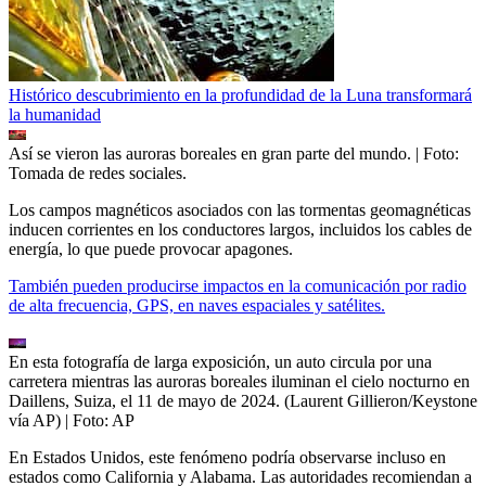
Histórico descubrimiento en la profundidad de la Luna transformará
la humanidad
Así se vieron las auroras boreales en gran parte del mundo.
| Foto:
Tomada de redes sociales.
Los campos magnéticos asociados con las tormentas geomagnéticas
inducen corrientes en los conductores largos, incluidos los cables de
energía, lo que puede provocar apagones.
También pueden producirse impactos en la comunicación por radio
de alta frecuencia, GPS, en naves espaciales y satélites.
En esta fotografía de larga exposición, un auto circula por una
carretera mientras las auroras boreales iluminan el cielo nocturno en
Daillens, Suiza, el 11 de mayo de 2024. (Laurent Gillieron/Keystone
vía AP)
| Foto:
AP
En Estados Unidos, este fenómeno podría observarse incluso en
estados como California y Alabama. Las autoridades recomiendan a