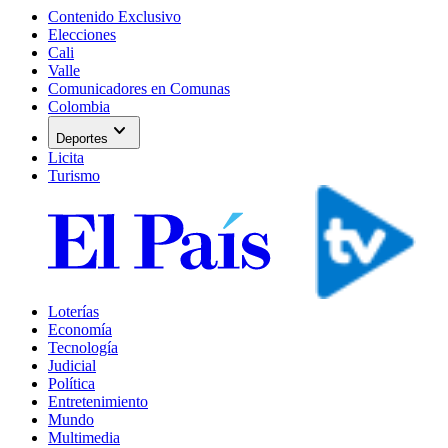
Contenido Exclusivo
Elecciones
Cali
Valle
Comunicadores en Comunas
Colombia
expand_more
Deportes
Licita
Turismo
Loterías
Economía
Tecnología
Judicial
Política
Entretenimiento
Mundo
Multimedia