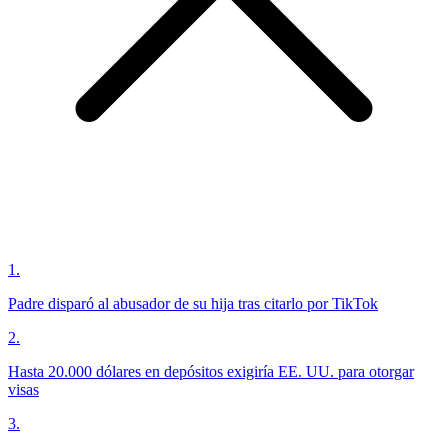
1
.
Padre disparó al abusador de su hija tras citarlo por TikTok
2
.
Hasta 20.000 dólares en depósitos exigiría EE. UU. para otorgar
visas
3
.