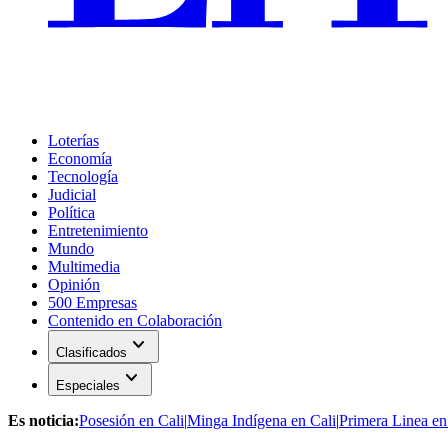
Loterías
Economía
Tecnología
Judicial
Política
Entretenimiento
Mundo
Multimedia
Opinión
500 Empresas
Contenido en Colaboración
expand_more
Clasificados
expand_more
Especiales
Es noticia:
Posesión en Cali
|
Minga Indígena en Cali
|
Primera Linea en