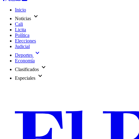
Inicio
expand_more
Noticias
Cali
Licita
Política
Elecciones
Judicial
expand_more
Deportes
Economía
expand_more
Clasificados
expand_more
Especiales