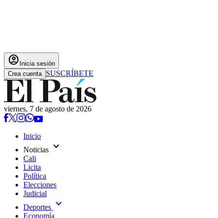
account_circle
Inicia sesión
SUSCRÍBETE
Crea cuenta
viernes, 7 de agosto de 2026
Inicio
expand_more
Noticias
Cali
Licita
Política
Elecciones
Judicial
expand_more
Deportes
Economía