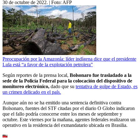
30 de octubre de 2022.
| Foto:
AFP
Preocupación por la Amazonía: líder indígena dice que el presidente
Lula está “a favor de la explotación petrolera”
Según reportes de la prensa local,
Bolsonaro fue trasladado a la
sede de la Policía Federal para la colocación del dispositivo de
monitoreo electrónico,
dado que su
tentativa de golpe de Estado, es
un crimen delicado en el país.
Aunque aún no se ha emitido una sentencia definitiva contra
Bolsonaro, fuentes del STF citadas por el diario O Globo indicaron
que el fallo podría conocerse entre los meses de septiembre y
octubre. Este viernes por la mañana, agentes federales realizaron un
operativo en la residencia del exmandatario ubicada en Brasilia.