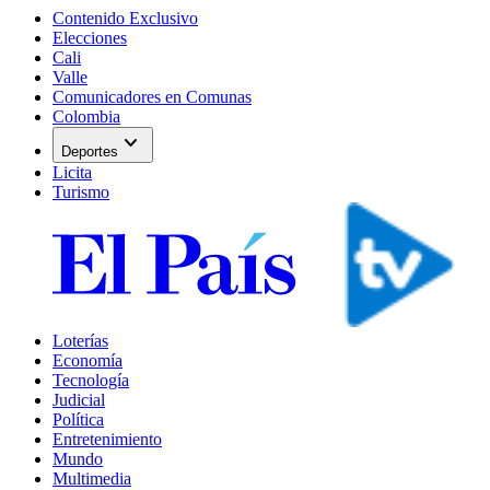
Contenido Exclusivo
Elecciones
Cali
Valle
Comunicadores en Comunas
Colombia
expand_more
Deportes
Licita
Turismo
Loterías
Economía
Tecnología
Judicial
Política
Entretenimiento
Mundo
Multimedia