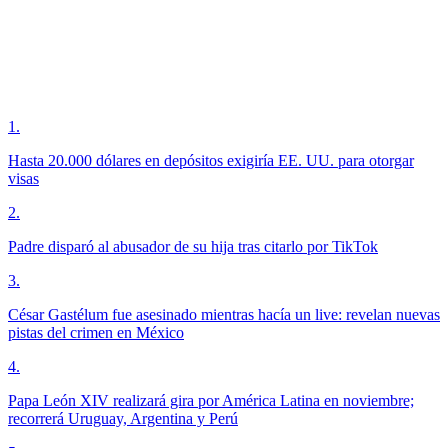
1
.
Hasta 20.000 dólares en depósitos exigiría EE. UU. para otorgar
visas
2
.
Padre disparó al abusador de su hija tras citarlo por TikTok
3
.
César Gastélum fue asesinado mientras hacía un live: revelan nuevas
pistas del crimen en México
4
.
Papa León XIV realizará gira por América Latina en noviembre;
recorrerá Uruguay, Argentina y Perú