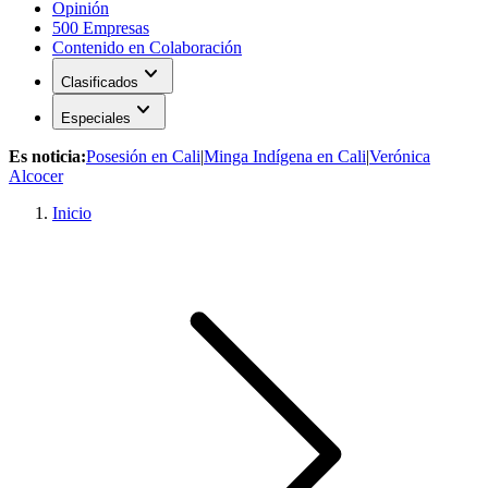
Opinión
500 Empresas
Contenido en Colaboración
expand_more
Clasificados
expand_more
Especiales
Es noticia:
Posesión en Cali
|
Minga Indígena en Cali
|
Verónica
Alcocer
Inicio