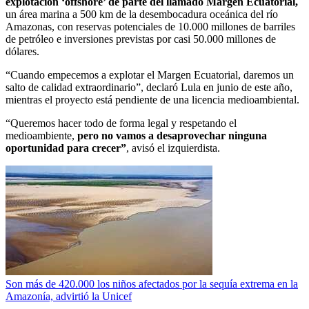
explotación ‘offshore’ de parte del llamado Margen Ecuatorial,
un área marina a 500 km de la desembocadura oceánica del río
Amazonas, con reservas potenciales de 10.000 millones de barriles
de petróleo e inversiones previstas por casi 50.000 millones de
dólares.
“Cuando empecemos a explotar el Margen Ecuatorial, daremos un
salto de calidad extraordinario”, declaró Lula en junio de este año,
mientras el proyecto está pendiente de una licencia medioambiental.
“Queremos hacer todo de forma legal y respetando el
medioambiente,
pero no vamos a desaprovechar ninguna
oportunidad para crecer”
, avisó el izquierdista.
Son más de 420.000 los niños afectados por la sequía extrema en la
Amazonía, advirtió la Unicef