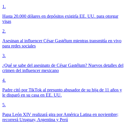
1
.
Hasta 20.000 dólares en depósitos exigiría EE. UU. para otorgar
visas
2
.
Asesinan al influencer César Gastélum mientras transmitía en vivo
para redes sociales
3
.
¿Qué se sabe del asesinato de César Gastélum? Nuevos detalles del
crimen del influencer mexicano
4
.
Padre citó por TikTok al presunto abusador de su hija de 11 años y
le disparó en su casa en EE. UU.
5
.
Papa León XIV realizará gira por América Latina en noviembre;
recorrerá Uruguay, Argentina y Perú