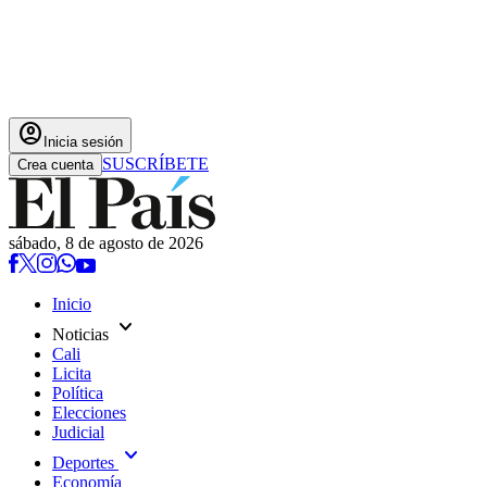
account_circle
Inicia sesión
SUSCRÍBETE
Crea cuenta
sábado, 8 de agosto de 2026
Inicio
expand_more
Noticias
Cali
Licita
Política
Elecciones
Judicial
expand_more
Deportes
Economía