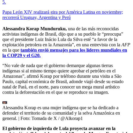
5
.
Papa León XIV realizará gira por América Latina en noviembre;
recorrerá Uruguay, Argentina y Perú
Alessandra Korap Munduruku,
una de las más reconocidas
activistas indígenas de Brasil, dijo que a su pueblo le “preocupa”
que el presidente Luiz Inácio Lula da Silva esté “a favor de la
explotación petrolera en la Amazonía”, en una entrevista con la
AFP
en la que
también envió mensajes para los líderes mundiales en
la COP29 y el G20.
“No vale de nada que el gobierno demarque algunas tierras
indígenas si al mismo tiempo quiere aprobar el petróleo en el
Amazonas”, afirmó Korap por teléfono durante una visita a São
Paulo, capital económica de Brasil, adonde viajó desde su estado
natal de Pará, en el norte, para conocer un mega mural artístico
contra la deforestación en el que se reproduce su imagen.
Alessandra Korap es una mujer indígena que se ha dedicado a
defender el territorio de su comunidad y la selva Amazónica en
general.
| Foto:
Tomada de X / @Alkorap1
El gobierno de izquierda de Lula proyecta avanzar en la