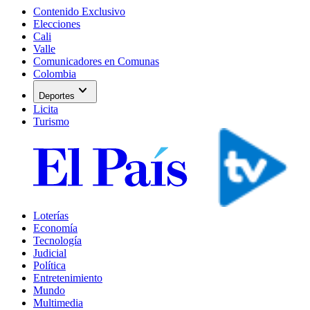
Contenido Exclusivo
Elecciones
Cali
Valle
Comunicadores en Comunas
Colombia
expand_more
Deportes
Licita
Turismo
Loterías
Economía
Tecnología
Judicial
Política
Entretenimiento
Mundo
Multimedia