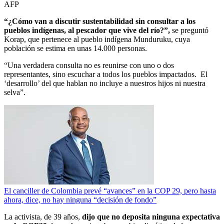
AFP
“¿Cómo van a discutir sustentabilidad sin consultar a los
pueblos indígenas, al pescador que vive del río?”,
se preguntó
Korap, que pertenece al pueblo indígena Munduruku, cuya
población se estima en unas 14.000 personas.
“Una verdadera consulta no es reunirse con uno o dos
representantes, sino escuchar a todos los pueblos impactados. El
‘desarrollo’ del que hablan no incluye a nuestros hijos ni nuestra
selva”.
El canciller de Colombia prevé “avances” en la COP 29, pero hasta
ahora, dice, no hay ninguna “decisión de fondo”
La activista, de 39 años,
dijo que no deposita ninguna expectativa