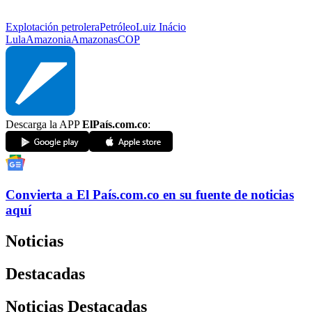
Explotación petrolera
Petróleo
Luiz Inácio
Lula
Amazonia
Amazonas
COP
Descarga la APP
ElPaís.com.co
:
Convierta a
El País
.com.co
en su fuente de noticias
aquí
Noticias
Destacadas
Noticias Destacadas