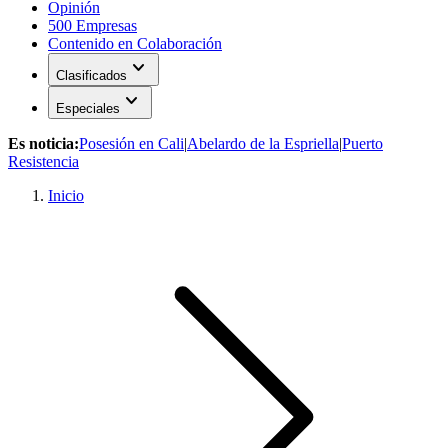
Opinión
500 Empresas
Contenido en Colaboración
expand_more
Clasificados
expand_more
Especiales
Es noticia:
Posesión en Cali
|
Abelardo de la Espriella
|
Puerto
Resistencia
Inicio