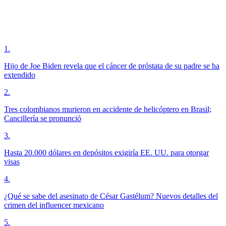
1
.
Hijo de Joe Biden revela que el cáncer de próstata de su padre se ha
extendido
2
.
Tres colombianos murieron en accidente de helicóptero en Brasil;
Cancillería se pronunció
3
.
Hasta 20.000 dólares en depósitos exigiría EE. UU. para otorgar
visas
4
.
¿Qué se sabe del asesinato de César Gastélum? Nuevos detalles del
crimen del influencer mexicano
5
.