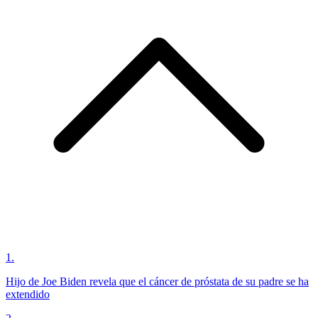
1
.
Hijo de Joe Biden revela que el cáncer de próstata de su padre se ha
extendido