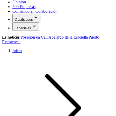
Opinión
500 Empresas
Contenido en Colaboración
expand_more
Clasificados
expand_more
Especiales
Es noticia:
Posesión en Cali
|
Abelardo de la Espriella
|
Puerto
Resistencia
Inicio