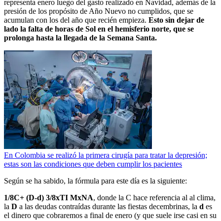
representa enero luego del gasto realizado en Navidad, además de la
presión de los propósito de Año Nuevo no cumplidos, que se
acumulan con los del año que recién empieza.
Esto sin dejar de
lado la falta de horas de Sol en el hemisferio norte, que se
prolonga hasta la llegada de la Semana Santa.
En Colombia se realizó la primera cirugía para tratar la depresión;
estas son las condiciones que deben cumplir los pacientes
Según se ha sabido, la fórmula para este día es la siguiente:
1/8C+ (D-d) 3/8xTI MxNA
, donde la C hace referencia al al clima,
la
D
a las deudas contraídas durante las fiestas decembrinas, la
d
es
el dinero que cobraremos a final de enero (y que suele irse casi en su