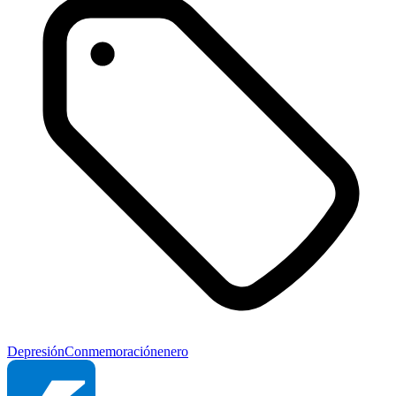
Depresión
Conmemoración
enero