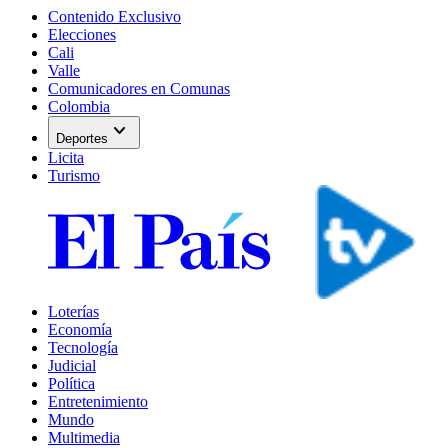
Contenido Exclusivo
Elecciones
Cali
Valle
Comunicadores en Comunas
Colombia
expand_more
Deportes
Licita
Turismo
Loterías
Economía
Tecnología
Judicial
Política
Entretenimiento
Mundo
Multimedia