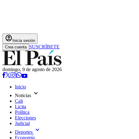
account_circle
Inicia sesión
SUSCRÍBETE
Crea cuenta
domingo, 9 de agosto de 2026
Inicio
expand_more
Noticias
Cali
Licita
Política
Elecciones
Judicial
expand_more
Deportes
Economía