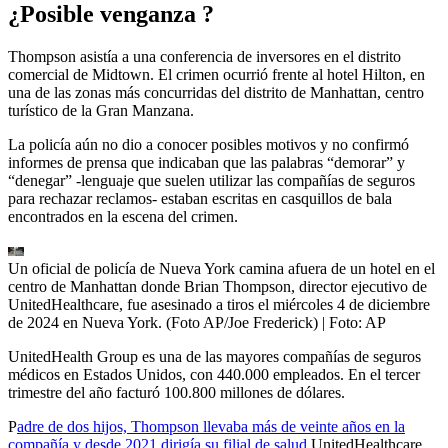
¿Posible venganza ?
Thompson asistía a una conferencia de inversores en el distrito
comercial de Midtown. El crimen ocurrió frente al hotel Hilton, en
una de las zonas más concurridas del distrito de Manhattan, centro
turístico de la Gran Manzana.
La policía aún no dio a conocer posibles motivos y no confirmó
informes de prensa que indicaban que las palabras “demorar” y
“denegar” -lenguaje que suelen utilizar las compañías de seguros
para rechazar reclamos- estaban escritas en casquillos de bala
encontrados en la escena del crimen.
Un oficial de policía de Nueva York camina afuera de un hotel en el
centro de Manhattan donde Brian Thompson, director ejecutivo de
UnitedHealthcare, fue asesinado a tiros el miércoles 4 de diciembre
de 2024 en Nueva York. (Foto AP/Joe Frederick)
| Foto:
AP
UnitedHealth Group es una de las mayores compañías de seguros
médicos en Estados Unidos, con 440.000 empleados. En el tercer
trimestre del año facturó 100.800 millones de dólares.
P
adre de dos hijos, Thompson llevaba más de veinte años en la
compañía y desde 2021 dirigía su filial de salud
UnitedHealthcare,