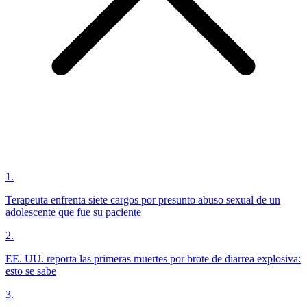
1
.
Terapeuta enfrenta siete cargos por presunto abuso sexual de un
adolescente que fue su paciente
2
.
EE. UU. reporta las primeras muertes por brote de diarrea explosiva:
esto se sabe
3
.