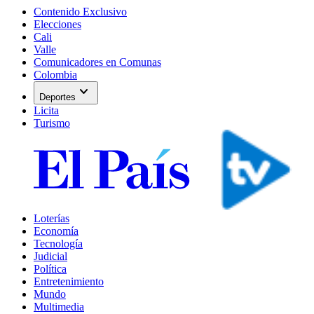
Contenido Exclusivo
Elecciones
Cali
Valle
Comunicadores en Comunas
Colombia
expand_more
Deportes
Licita
Turismo
Loterías
Economía
Tecnología
Judicial
Política
Entretenimiento
Mundo
Multimedia