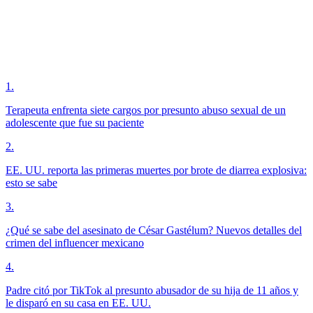
1
.
Terapeuta enfrenta siete cargos por presunto abuso sexual de un
adolescente que fue su paciente
2
.
EE. UU. reporta las primeras muertes por brote de diarrea explosiva:
esto se sabe
3
.
¿Qué se sabe del asesinato de César Gastélum? Nuevos detalles del
crimen del influencer mexicano
4
.
Padre citó por TikTok al presunto abusador de su hija de 11 años y
le disparó en su casa en EE. UU.