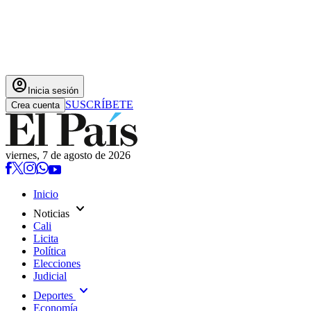
account_circle
Inicia sesión
SUSCRÍBETE
Crea cuenta
viernes, 7 de agosto de 2026
Inicio
expand_more
Noticias
Cali
Licita
Política
Elecciones
Judicial
expand_more
Deportes
Economía