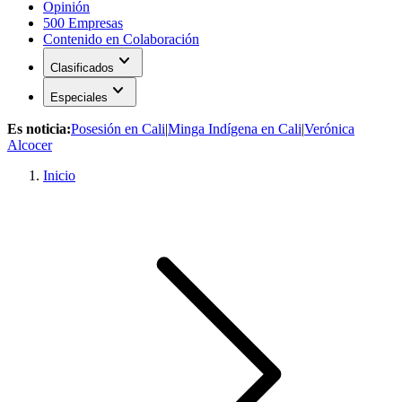
Opinión
500 Empresas
Contenido en Colaboración
expand_more
Clasificados
expand_more
Especiales
Es noticia:
Posesión en Cali
|
Minga Indígena en Cali
|
Verónica
Alcocer
Inicio