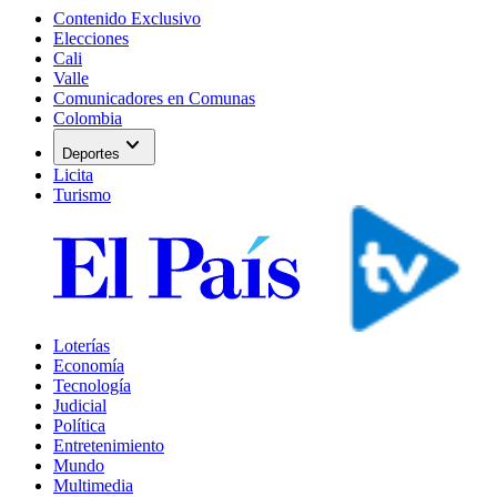
Contenido Exclusivo
Elecciones
Cali
Valle
Comunicadores en Comunas
Colombia
expand_more
Deportes
Licita
Turismo
Loterías
Economía
Tecnología
Judicial
Política
Entretenimiento
Mundo
Multimedia