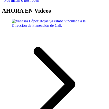
“Nos matan o nos roban”
AHORA EN
Videos