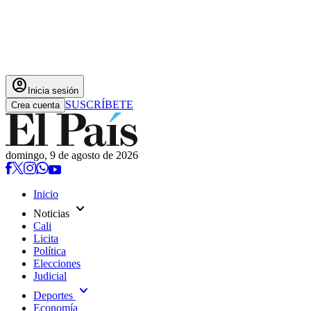
account_circle
Inicia sesión
SUSCRÍBETE
Crea cuenta
domingo, 9 de agosto de 2026
Inicio
expand_more
Noticias
Cali
Licita
Política
Elecciones
Judicial
expand_more
Deportes
Economía