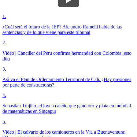
1
.
¿Cuál será el futuro de la JEP? Alejandro Ramelli habla de las
sentencias y de lo que viene para este tribunal
2
.
Video | Canciller del Perú confirma hermandad con Colombia; esto
dijo
3
.
Así va el Plan de Ordenamiento Territorial de Cali. ¿Hay presiones
por parte de constructoras?
4
.
Sebastían Trujillo, el joven caleño que ganó oro y plata en mundial
de matemáticas en Singapur
5
.
Video | El calvario de los camioneros en la Vía a Buenaventura: