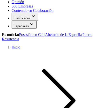
Opinión
500 Empresas
Contenido en Colaboración
expand_more
Clasificados
expand_more
Especiales
Es noticia:
Posesión en Cali
|
Abelardo de la Espriella
|
Puerto
Resistencia
Inicio