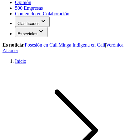
Opinión
500 Empresas
Contenido en Colaboración
expand_more
Clasificados
expand_more
Especiales
Es noticia:
Posesión en Cali
|
Minga Indígena en Cali
|
Verónica
Alcocer
Inicio