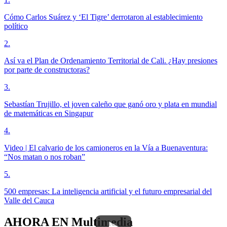
Cómo Carlos Suárez y ‘El Tigre’ derrotaron al establecimiento
político
2
.
Así va el Plan de Ordenamiento Territorial de Cali. ¿Hay presiones
por parte de constructoras?
3
.
Sebastían Trujillo, el joven caleño que ganó oro y plata en mundial
de matemáticas en Singapur
4
.
Video | El calvario de los camioneros en la Vía a Buenaventura:
“Nos matan o nos roban”
5
.
500 empresas: La inteligencia artificial y el futuro empresarial del
Valle del Cauca
AHORA EN
Multimedia