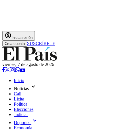
account_circle
Inicia sesión
SUSCRÍBETE
Crea cuenta
viernes, 7 de agosto de 2026
Inicio
expand_more
Noticias
Cali
Licita
Política
Elecciones
Judicial
expand_more
Deportes
Economía