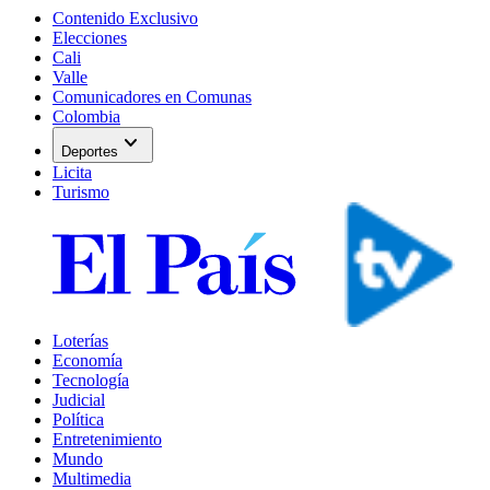
Contenido Exclusivo
Elecciones
Cali
Valle
Comunicadores en Comunas
Colombia
expand_more
Deportes
Licita
Turismo
Loterías
Economía
Tecnología
Judicial
Política
Entretenimiento
Mundo
Multimedia