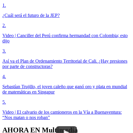
1
.
¿Cuál será el futuro de la JEP?
2
.
Video | Canciller del Perú confirma hermandad con Colombia; esto
dijo
3
.
Así va el Plan de Ordenamiento Territorial de Cali. ¿Hay presiones
por parte de constructoras?
4
.
Sebastían Trujillo, el joven caleño que ganó oro y plata en mundial
de matemáticas en Singapur
5
.
Video | El calvario de los camioneros en la Vía a Buenaventura:
“Nos matan o nos roban”
AHORA EN
Multimedia