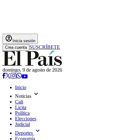
account_circle
Inicia sesión
SUSCRÍBETE
Crea cuenta
domingo, 9 de agosto de 2026
Inicio
expand_more
Noticias
Cali
Licita
Política
Elecciones
Judicial
expand_more
Deportes
Economía