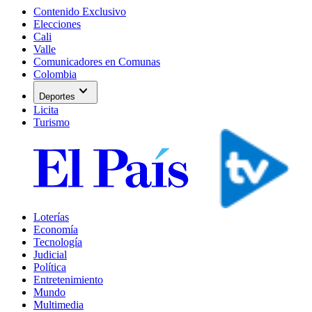
Contenido Exclusivo
Elecciones
Cali
Valle
Comunicadores en Comunas
Colombia
expand_more
Deportes
Licita
Turismo
Loterías
Economía
Tecnología
Judicial
Política
Entretenimiento
Mundo
Multimedia