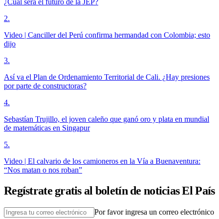
¿Cuál será el futuro de la JEP?
2
.
Video | Canciller del Perú confirma hermandad con Colombia; esto
dijo
3
.
Así va el Plan de Ordenamiento Territorial de Cali. ¿Hay presiones
por parte de constructoras?
4
.
Sebastían Trujillo, el joven caleño que ganó oro y plata en mundial
de matemáticas en Singapur
5
.
Video | El calvario de los camioneros en la Vía a Buenaventura:
“Nos matan o nos roban”
Regístrate gratis al boletín de noticias El País
Por favor ingresa un correo electrónico