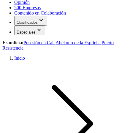
Opinión
500 Empresas
Contenido en Colaboración
expand_more
Clasificados
expand_more
Especiales
Es noticia:
Posesión en Cali
|
Abelardo de la Espriella
|
Puerto
Resistencia
Inicio