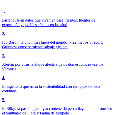
1
.
Bisfenol A en gatos que viven en casa: riesgos, fuentes de
exposición y posibles efectos en la salud
2
.
Ibu Baron, la pitón más larga del mundo: 7,22 metros y récord
Guinness como serpiente salvaje gigante
3
.
Alertan por virus letal que afecta a gatos domésticos: revise los
síntomas
4
.
El ingeniero que narra la sostenibilidad con ejemplos de vida
cotidiana
5
.
El Silky: la pasión que logró contener la pesca ilegal de tiburones en
el Santuario de Flora y Fauna de Malpelo