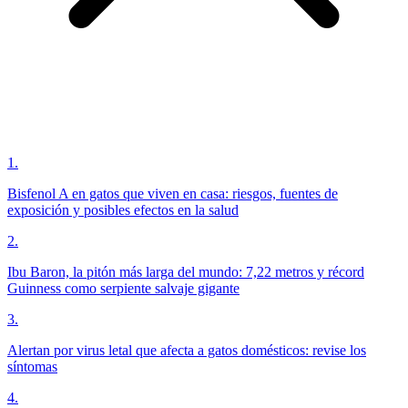
1
.
Bisfenol A en gatos que viven en casa: riesgos, fuentes de
exposición y posibles efectos en la salud
2
.
Ibu Baron, la pitón más larga del mundo: 7,22 metros y récord
Guinness como serpiente salvaje gigante
3
.
Alertan por virus letal que afecta a gatos domésticos: revise los
síntomas
4
.