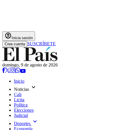
account_circle
Inicia sesión
SUSCRÍBETE
Crea cuenta
domingo, 9 de agosto de 2026
Inicio
expand_more
Noticias
Cali
Licita
Política
Elecciones
Judicial
expand_more
Deportes
Economía