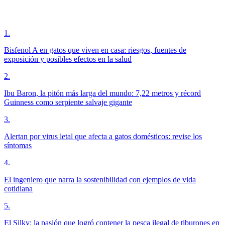
1
.
Bisfenol A en gatos que viven en casa: riesgos, fuentes de
exposición y posibles efectos en la salud
2
.
Ibu Baron, la pitón más larga del mundo: 7,22 metros y récord
Guinness como serpiente salvaje gigante
3
.
Alertan por virus letal que afecta a gatos domésticos: revise los
síntomas
4
.
El ingeniero que narra la sostenibilidad con ejemplos de vida
cotidiana
5
.
El Silky: la pasión que logró contener la pesca ilegal de tiburones en