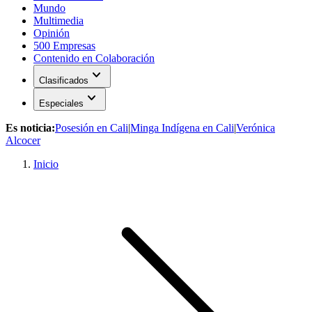
Mundo
Multimedia
Opinión
500 Empresas
Contenido en Colaboración
expand_more
Clasificados
expand_more
Especiales
Es noticia:
Posesión en Cali
|
Minga Indígena en Cali
|
Verónica
Alcocer
Inicio