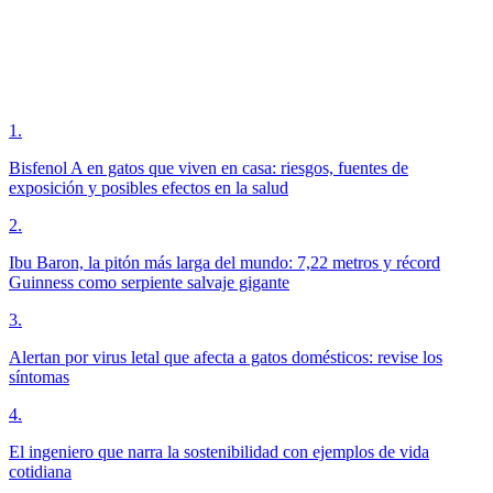
1
.
Bisfenol A en gatos que viven en casa: riesgos, fuentes de
exposición y posibles efectos en la salud
2
.
Ibu Baron, la pitón más larga del mundo: 7,22 metros y récord
Guinness como serpiente salvaje gigante
3
.
Alertan por virus letal que afecta a gatos domésticos: revise los
síntomas
4
.
El ingeniero que narra la sostenibilidad con ejemplos de vida
cotidiana