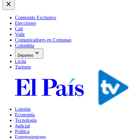
close
Contenido Exclusivo
Elecciones
Cali
Valle
Comunicadores en Comunas
Colombia
expand_more
Deportes
Licita
Turismo
Loterías
Economía
Tecnología
Judicial
Política
Entretenimiento