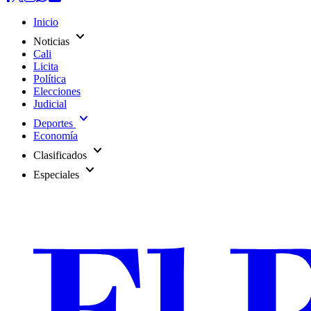
Inicio
expand_more
Noticias
Cali
Licita
Política
Elecciones
Judicial
expand_more
Deportes
Economía
expand_more
Clasificados
expand_more
Especiales