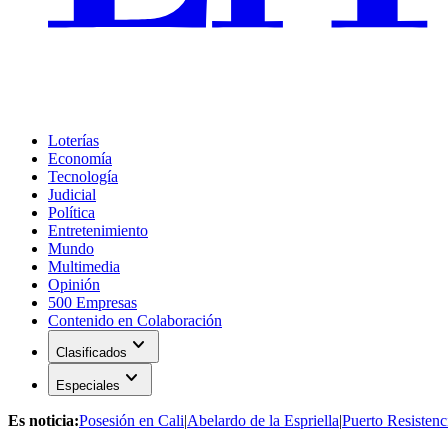
Loterías
Economía
Tecnología
Judicial
Política
Entretenimiento
Mundo
Multimedia
Opinión
500 Empresas
Contenido en Colaboración
expand_more
Clasificados
expand_more
Especiales
Es noticia:
Posesión en Cali
|
Abelardo de la Espriella
|
Puerto Resistenc