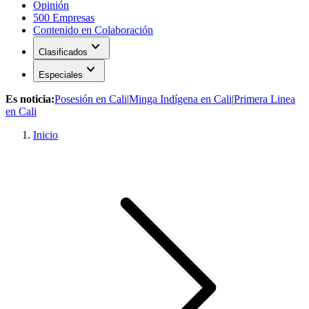
Opinión
500 Empresas
Contenido en Colaboración
expand_more
Clasificados
expand_more
Especiales
Es noticia:
Posesión en Cali
|
Minga Indígena en Cali
|
Primera Linea
en Cali
Inicio