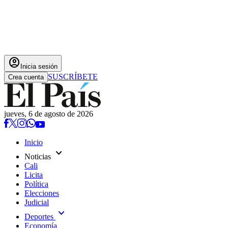
account_circle
Inicia sesión
SUSCRÍBETE
Crea cuenta
jueves, 6 de agosto de 2026
Inicio
expand_more
Noticias
Cali
Licita
Política
Elecciones
Judicial
expand_more
Deportes
Economía