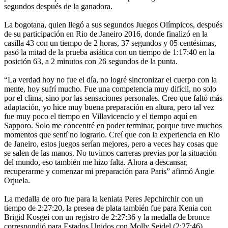
segundos después de la ganadora.
La bogotana, quien llegó a sus segundos Juegos Olímpicos, después
de su participación en Rio de Janeiro 2016, donde finalizó en la
casilla 43 con un tiempo de 2 horas, 37 segundos y 05 centésimas,
pasó la mitad de la prueba asiática con un tiempo de 1:17:40 en la
posición 63, a 2 minutos con 26 segundos de la punta.
“La verdad hoy no fue el día, no logré sincronizar el cuerpo con la
mente, hoy sufrí mucho. Fue una competencia muy difícil, no solo
por el clima, sino por las sensaciones personales. Creo que faltó más
adaptación, yo hice muy buena preparación en altura, pero tal vez
fue muy poco el tiempo en Villavicencio y el tiempo aquí en
Sapporo. Solo me concentré en poder terminar, porque tuve muchos
momentos que sentí no lograrlo. Creí que con la experiencia en Rio
de Janeiro, estos juegos serían mejores, pero a veces hay cosas que
se salen de las manos. No tuvimos carreras previas por la situación
del mundo, eso también me hizo falta. Ahora a descansar,
recuperarme y comenzar mi preparación para Paris” afirmó Angie
Orjuela.
La medalla de oro fue para la keniata Peres Jepchirchir con un
tiempo de 2:27:20, la presea de plata también fue para Kenia con
Brigid Kosgei con un registro de 2:27:36 y la medalla de bronce
correspondió para Estados Unidos con Molly Seidel (2:27:46).