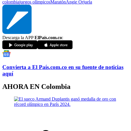
colombia
juegos olímpicos
Maratón
Angie Orjuela
Descarga la APP
ElPaís.com.co
:
Convierta a
El País
.com.co
en su fuente de noticias
aquí
AHORA EN
Colombia