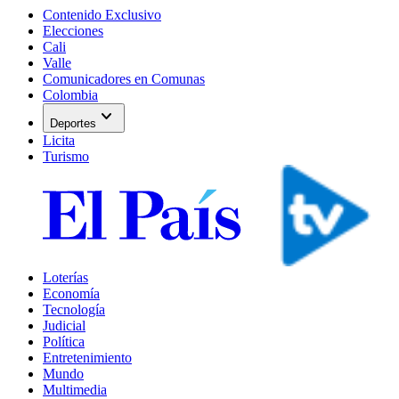
Contenido Exclusivo
Elecciones
Cali
Valle
Comunicadores en Comunas
Colombia
expand_more
Deportes
Licita
Turismo
Loterías
Economía
Tecnología
Judicial
Política
Entretenimiento
Mundo
Multimedia