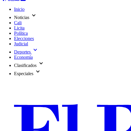
Inicio
expand_more
Noticias
Cali
Licita
Política
Elecciones
Judicial
expand_more
Deportes
Economía
expand_more
Clasificados
expand_more
Especiales