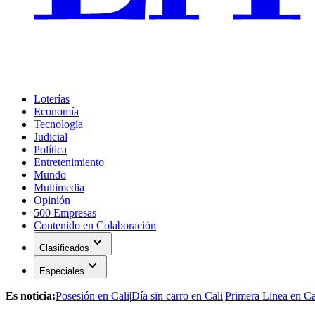
Loterías
Economía
Tecnología
Judicial
Política
Entretenimiento
Mundo
Multimedia
Opinión
500 Empresas
Contenido en Colaboración
expand_more
Clasificados
expand_more
Especiales
Es noticia:
Posesión en Cali
|
Día sin carro en Cali
|
Primera Linea en Ca