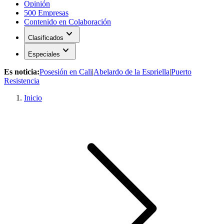
Opinión
500 Empresas
Contenido en Colaboración
expand_more
Clasificados
expand_more
Especiales
Es noticia:
Posesión en Cali
|
Abelardo de la Espriella
|
Puerto
Resistencia
Inicio