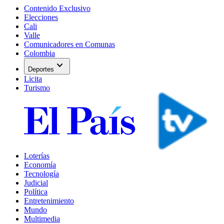
Contenido Exclusivo
Elecciones
Cali
Valle
Comunicadores en Comunas
Colombia
expand_more
Deportes
Licita
Turismo
Loterías
Economía
Tecnología
Judicial
Política
Entretenimiento
Mundo
Multimedia