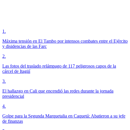
1
.
Máxima tensión en El Tambo por intensos combates entre el Ejército
y disidencias de las Farc
2
.
Las fotos del traslado relámpago de 117 peligrosos capos de la
cárcel de Itagüí
3
.
El hallazgo en Cali que encendió las redes durante la jornada
presidencial
4
.
Golpe para la Segunda Marquetalia en Caquetá: Abatieron a su jefe
de finanzas