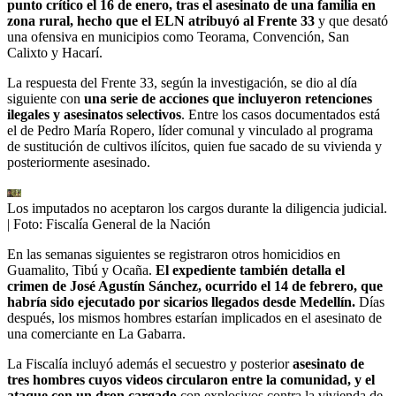
punto crítico el 16 de enero, tras el asesinato de una familia en
zona rural, hecho que el ELN atribuyó al Frente 33
y que desató
una ofensiva en municipios como Teorama, Convención, San
Calixto y Hacarí.
La respuesta del Frente 33, según la investigación, se dio al día
siguiente con
una serie de acciones que incluyeron retenciones
ilegales y asesinatos selectivos
. Entre los casos documentados está
el de Pedro María Ropero, líder comunal y vinculado al programa
de sustitución de cultivos ilícitos, quien fue sacado de su vivienda y
posteriormente asesinado.
Los imputados no aceptaron los cargos durante la diligencia judicial.
| Foto:
Fiscalía General de la Nación
En las semanas siguientes se registraron otros homicidios en
Guamalito, Tibú y Ocaña.
El expediente también detalla el
crimen de José Agustín Sánchez, ocurrido el 14 de febrero, que
habría sido ejecutado por sicarios llegados desde Medellín.
Días
después, los mismos hombres estarían implicados en el asesinato de
una comerciante en La Gabarra.
La Fiscalía incluyó además el secuestro y posterior
asesinato de
tres hombres cuyos videos circularon entre la comunidad, y el
ataque con un dron cargado
con explosivos contra la vivienda de