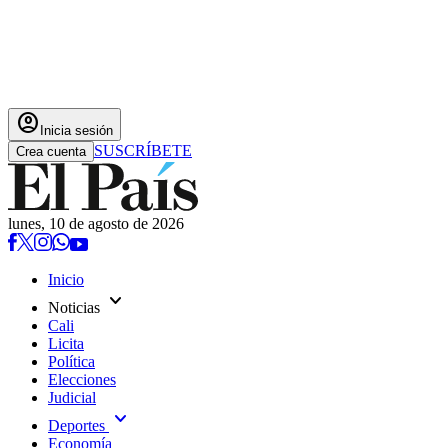
account_circle
Inicia sesión
SUSCRÍBETE
Crea cuenta
lunes, 10 de agosto de 2026
Inicio
expand_more
Noticias
Cali
Licita
Política
Elecciones
Judicial
expand_more
Deportes
Economía