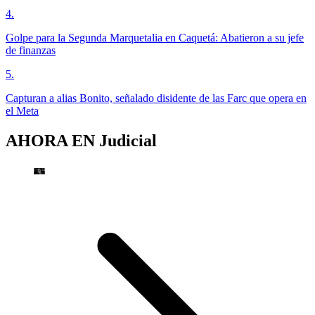
4
.
Golpe para la Segunda Marquetalia en Caquetá: Abatieron a su jefe
de finanzas
5
.
Capturan a alias Bonito, señalado disidente de las Farc que opera en
el Meta
AHORA EN
Judicial