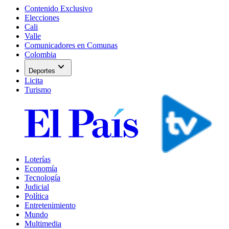
Contenido Exclusivo
Elecciones
Cali
Valle
Comunicadores en Comunas
Colombia
expand_more
Deportes
Licita
Turismo
Loterías
Economía
Tecnología
Judicial
Política
Entretenimiento
Mundo
Multimedia