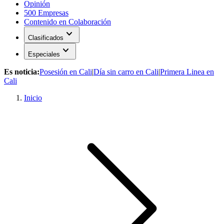
Opinión
500 Empresas
Contenido en Colaboración
expand_more
Clasificados
expand_more
Especiales
Es noticia:
Posesión en Cali
|
Día sin carro en Cali
|
Primera Linea en
Cali
Inicio