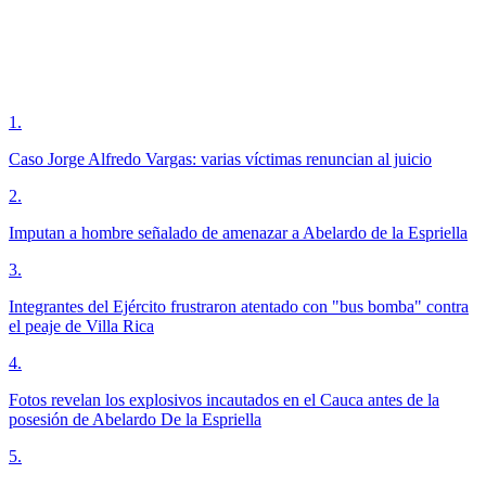
1
.
Caso Jorge Alfredo Vargas: varias víctimas renuncian al juicio
2
.
Imputan a hombre señalado de amenazar a Abelardo de la Espriella
3
.
Integrantes del Ejército frustraron atentado con "bus bomba" contra
el peaje de Villa Rica
4
.
Fotos revelan los explosivos incautados en el Cauca antes de la
posesión de Abelardo De la Espriella
5
.