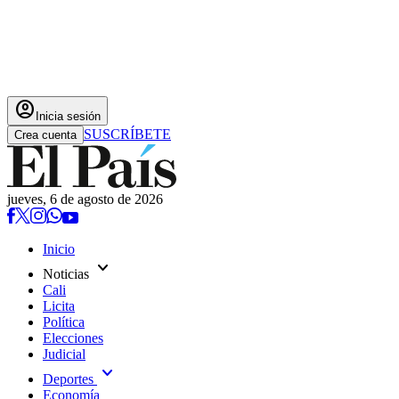
account_circle
Inicia sesión
SUSCRÍBETE
Crea cuenta
jueves, 6 de agosto de 2026
Inicio
expand_more
Noticias
Cali
Licita
Política
Elecciones
Judicial
expand_more
Deportes
Economía