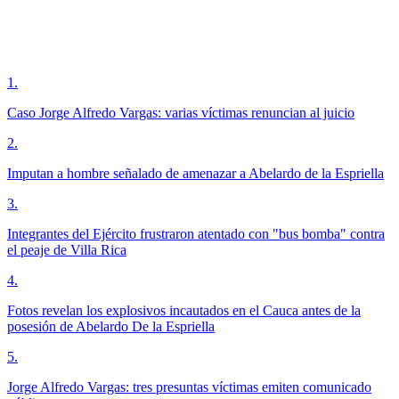
1
.
Caso Jorge Alfredo Vargas: varias víctimas renuncian al juicio
2
.
Imputan a hombre señalado de amenazar a Abelardo de la Espriella
3
.
Integrantes del Ejército frustraron atentado con "bus bomba" contra
el peaje de Villa Rica
4
.
Fotos revelan los explosivos incautados en el Cauca antes de la
posesión de Abelardo De la Espriella
5
.
Jorge Alfredo Vargas: tres presuntas víctimas emiten comunicado