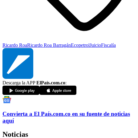
Ricardo Roa
Ricardo Roa Barragán
Ecopetrol
Juicio
Fiscalía
Descarga la APP
ElPaís.com.co
:
Convierta a
El País
.com.co
en su fuente de noticias
aquí
Noticias