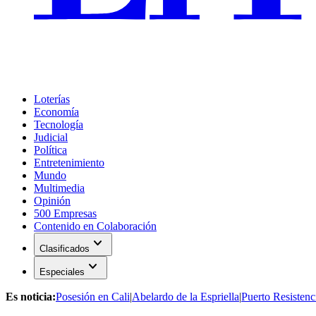
Loterías
Economía
Tecnología
Judicial
Política
Entretenimiento
Mundo
Multimedia
Opinión
500 Empresas
Contenido en Colaboración
expand_more
Clasificados
expand_more
Especiales
Es noticia:
Posesión en Cali
|
Abelardo de la Espriella
|
Puerto Resistenc