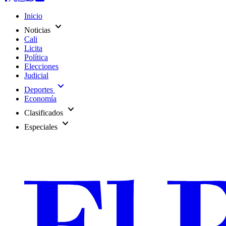
Inicio
expand_more
Noticias
Cali
Licita
Política
Elecciones
Judicial
expand_more
Deportes
Economía
expand_more
Clasificados
expand_more
Especiales