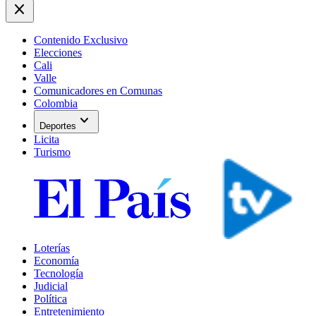
close
Contenido Exclusivo
Elecciones
Cali
Valle
Comunicadores en Comunas
Colombia
expand_more
Deportes
Licita
Turismo
Loterías
Economía
Tecnología
Judicial
Política
Entretenimiento