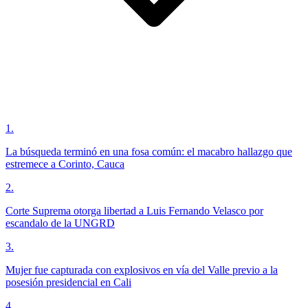
1
.
La búsqueda terminó en una fosa común: el macabro hallazgo que
estremece a Corinto, Cauca
2
.
Corte Suprema otorga libertad a Luis Fernando Velasco por
escandalo de la UNGRD
3
.
Mujer fue capturada con explosivos en vía del Valle previo a la
posesión presidencial en Cali
4
.