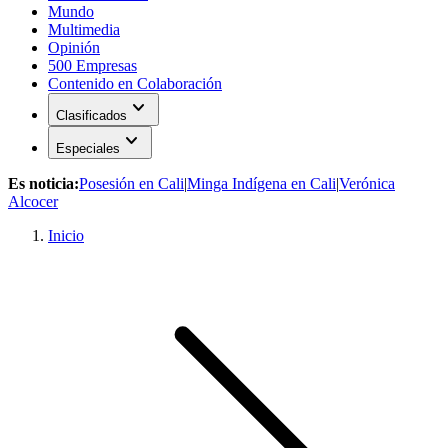
Mundo
Multimedia
Opinión
500 Empresas
Contenido en Colaboración
expand_more
Clasificados
expand_more
Especiales
Es noticia:
Posesión en Cali
|
Minga Indígena en Cali
|
Verónica
Alcocer
Inicio