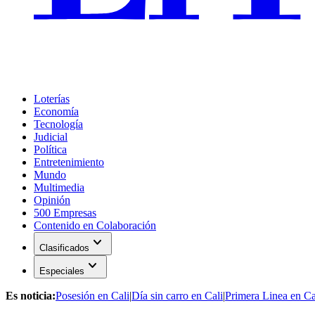
Loterías
Economía
Tecnología
Judicial
Política
Entretenimiento
Mundo
Multimedia
Opinión
500 Empresas
Contenido en Colaboración
expand_more
Clasificados
expand_more
Especiales
Es noticia:
Posesión en Cali
|
Día sin carro en Cali
|
Primera Linea en Ca