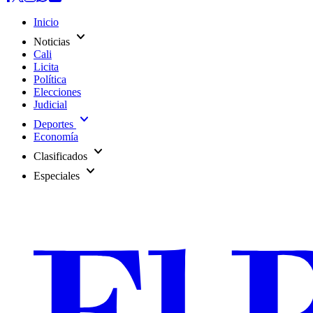
Inicio
expand_more
Noticias
Cali
Licita
Política
Elecciones
Judicial
expand_more
Deportes
Economía
expand_more
Clasificados
expand_more
Especiales