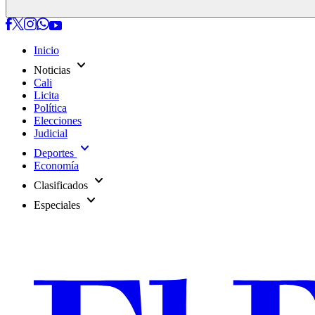
Inicio
expand_more
Noticias
Cali
Licita
Política
Elecciones
Judicial
expand_more
Deportes
Economía
expand_more
Clasificados
expand_more
Especiales