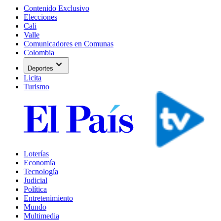
Contenido Exclusivo
Elecciones
Cali
Valle
Comunicadores en Comunas
Colombia
expand_more
Deportes
Licita
Turismo
Loterías
Economía
Tecnología
Judicial
Política
Entretenimiento
Mundo
Multimedia