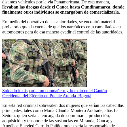
distintos vehículos por la vía Panamericana. De esta manera,
llevaban las drogas desde el Cauca hasta Cundinamarca, donde
finalmente otros individuos se encargaban de comercializarla.
En medio del operativo de las autoridades, se encontró material
probatorio que da cuenta de que los narcóticos eran camuflados en
automotores para de esa manera evadir el control de las autoridades.
Soldado le disparó a un compañero y lo mató en el Cantón
Occidental del Ejército en Puente Aranda, Bogotá
En esta red criminal sobresalen dos mujeres que serían las cabecillas
principales, tales como María Claudia Montero Andrade, alias La
Señora, quien sería la encargada de coordinar la producción,
adquisición y trasporte de las sustancias en Miranda, Cauca; y
Angélica Enevied Carrillo Patiño, quien sería la responsable de