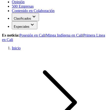
Opinión
500 Empresas
Contenido en Colaboración
expand_more
Clasificados
expand_more
Especiales
Es noticia:
Posesión en Cali
|
Minga Indígena en Cali
|
Primera Linea
en Cali
Inicio