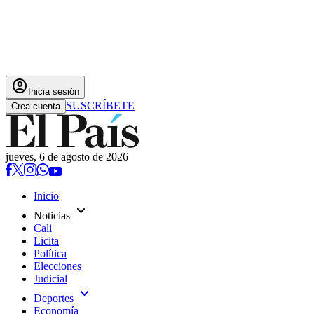
account_circle
Inicia sesión
SUSCRÍBETE
Crea cuenta
jueves, 6 de agosto de 2026
Inicio
expand_more
Noticias
Cali
Licita
Política
Elecciones
Judicial
expand_more
Deportes
Economía