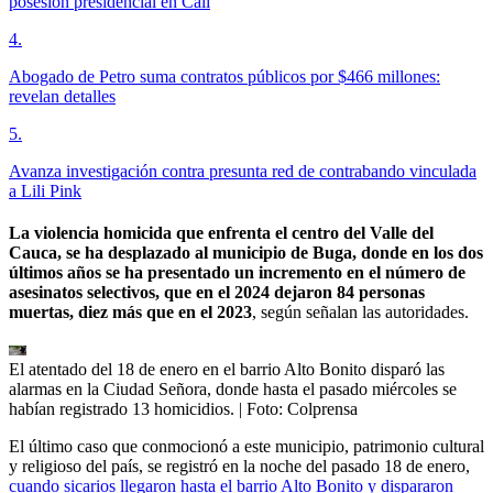
posesión presidencial en Cali
4
.
Abogado de Petro suma contratos públicos por $466 millones:
revelan detalles
5
.
Avanza investigación contra presunta red de contrabando vinculada
a Lili Pink
La violencia homicida que enfrenta el centro del Valle del
Cauca, se ha desplazado al municipio de Buga, donde en los dos
últimos años se ha presentado un incremento en el número de
asesinatos selectivos, que en el 2024 dejaron 84 personas
muertas, diez más que en el 2023
, según señalan las autoridades.
El atentado del 18 de enero en el barrio Alto Bonito disparó las
alarmas en la Ciudad Señora, donde hasta el pasado miércoles se
habían registrado 13 homicidios.
| Foto:
Colprensa
El último caso que conmocionó a este municipio, patrimonio cultural
y religioso del país, se registró en la noche del pasado 18 de enero,
cuando sicarios llegaron hasta el barrio Alto Bonito y dispararon