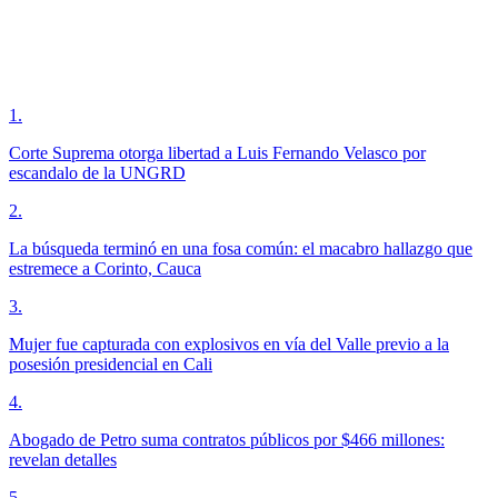
1
.
Corte Suprema otorga libertad a Luis Fernando Velasco por
escandalo de la UNGRD
2
.
La búsqueda terminó en una fosa común: el macabro hallazgo que
estremece a Corinto, Cauca
3
.
Mujer fue capturada con explosivos en vía del Valle previo a la
posesión presidencial en Cali
4
.
Abogado de Petro suma contratos públicos por $466 millones:
revelan detalles
5
.