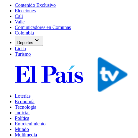
Contenido Exclusivo
Elecciones
Cali
Valle
Comunicadores en Comunas
Colombia
expand_more
Deportes
Licita
Turismo
Loterías
Economía
Tecnología
Judicial
Política
Entretenimiento
Mundo
Multimedia