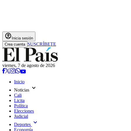
account_circle
Inicia sesión
SUSCRÍBETE
Crea cuenta
viernes, 7 de agosto de 2026
Inicio
expand_more
Noticias
Cali
Licita
Política
Elecciones
Judicial
expand_more
Deportes
Economía