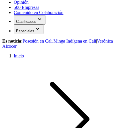
Opinión
500 Empresas
Contenido en Colaboración
expand_more
Clasificados
expand_more
Especiales
Es noticia:
Posesión en Cali
|
Minga Indígena en Cali
|
Verónica
Alcocer
Inicio