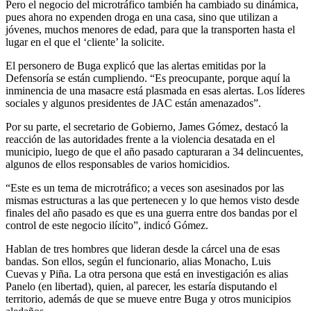
Pero el negocio del microtráfico también ha cambiado su dinámica,
pues ahora no expenden droga en una casa, sino que utilizan a
jóvenes, muchos menores de edad, para que la transporten hasta el
lugar en el que el ‘cliente’ la solicite.
El personero de Buga explicó que las alertas emitidas por la
Defensoría se están cumpliendo. “Es preocupante, porque aquí la
inminencia de una masacre está plasmada en esas alertas. Los líderes
sociales y algunos presidentes de JAC están amenazados”.
Por su parte, el secretario de Gobierno, James Gómez, destacó la
reacción de las autoridades frente a la violencia desatada en el
municipio, luego de que el año pasado capturaran a 34 delincuentes,
algunos de ellos responsables de varios homicidios.
“Este es un tema de microtráfico; a veces son asesinados por las
mismas estructuras a las que pertenecen y lo que hemos visto desde
finales del año pasado es que es una guerra entre dos bandas por el
control de este negocio ilícito”, indicó Gómez.
Hablan de tres hombres que lideran desde la cárcel una de esas
bandas. Son ellos, según el funcionario, alias Monacho, Luis
Cuevas y Piña. La otra persona que está en investigación es alias
Panelo (en libertad), quien, al parecer, les estaría disputando el
territorio, además de que se mueve entre Buga y otros municipios