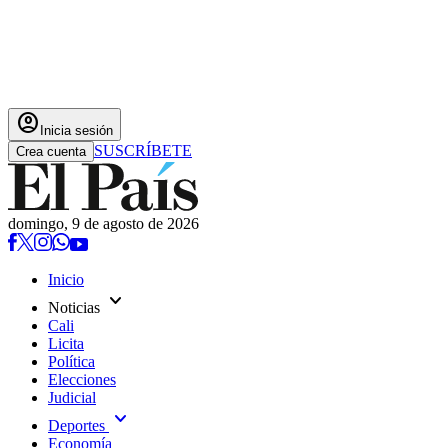
account_circle
Inicia sesión
SUSCRÍBETE
Crea cuenta
domingo, 9 de agosto de 2026
Inicio
expand_more
Noticias
Cali
Licita
Política
Elecciones
Judicial
expand_more
Deportes
Economía