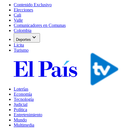
Contenido Exclusivo
Elecciones
Cali
Valle
Comunicadores en Comunas
Colombia
expand_more
Deportes
Licita
Turismo
Loterías
Economía
Tecnología
Judicial
Política
Entretenimiento
Mundo
Multimedia