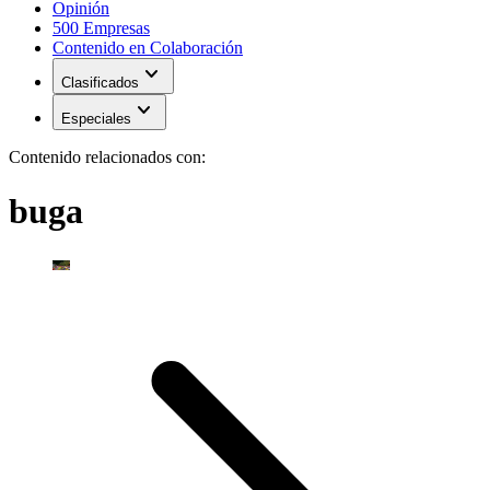
Opinión
500 Empresas
Contenido en Colaboración
expand_more
Clasificados
expand_more
Especiales
Contenido relacionados con:
buga